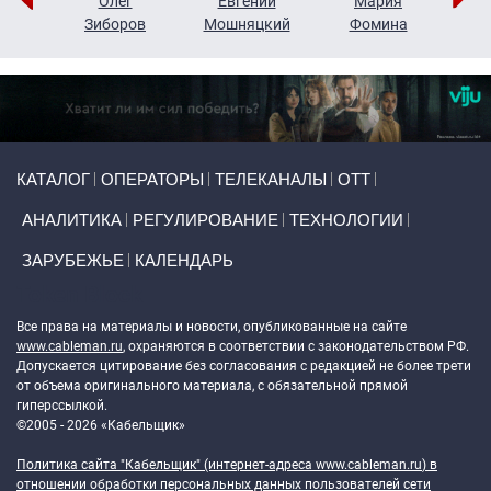
рий
Олег
Евгений
Мария
н
Зиборов
Мошняцкий
Фомина
Primary links
КАТАЛОГ
ОПЕРАТОРЫ
ТЕЛЕКАНАЛЫ
ОТТ
АНАЛИТИКА
РЕГУЛИРОВАНИЕ
ТЕХНОЛОГИИ
ЗАРУБЕЖЬЕ
КАЛЕНДАРЬ
Token Block
Все права на материалы и новости, опубликованные на сайте
www.cableman.ru
, охраняются в соответствии с законодательством РФ.
Допускается цитирование без согласования с редакцией не более трети
от объема оригинального материала, с обязательной прямой
гиперссылкой.
©2005 - 2026 «Кабельщик»
Политика сайта "Кабельщик" (интернет-адреса
www.cableman.ru
) в
отношении обработки персональных данных пользователей сети