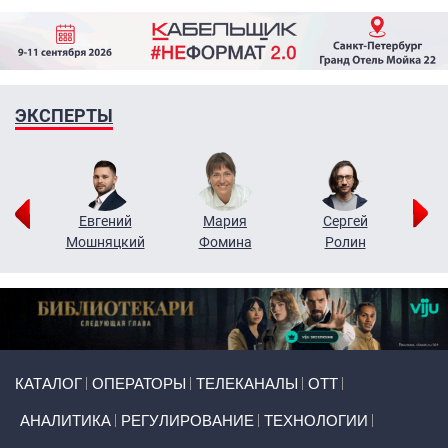
ЭКСПЕРТЫ
ор
Евгений
Мария
Сергей
Н
ко
Мошняцкий
Фомина
Ролин
Primary links
КАТАЛОГ
ОПЕРАТОРЫ
ТЕЛЕКАНАЛЫ
ОТТ
АНАЛИТИКА
РЕГУЛИРОВАНИЕ
ТЕХНОЛОГИИ