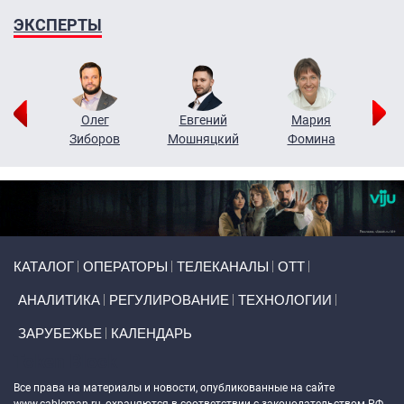
ЭКСПЕРТЫ
рий
Олег
Евгений
Мария
н
Зиборов
Мошняцкий
Фомина
Primary links
КАТАЛОГ
ОПЕРАТОРЫ
ТЕЛЕКАНАЛЫ
ОТТ
АНАЛИТИКА
РЕГУЛИРОВАНИЕ
ТЕХНОЛОГИИ
ЗАРУБЕЖЬЕ
КАЛЕНДАРЬ
Token Block
Все права на материалы и новости, опубликованные на сайте