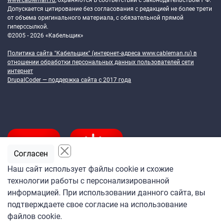
www.cableman.ru
, охраняются в соответствии с законодательством РФ.
Допускается цитирование без согласования с редакцией не более трети
от объема оригинального материала, с обязательной прямой
гиперссылкой.
©2005 - 2026 «Кабельщик»
Политика сайта "Кабельщик" (интернет-адреса
www.cableman.ru
) в
отношении обработки персональных данных пользователей сети
интернет
DrupalCoder — поддержка сайта c 2017 года
Согласен
Наш сайт использует файлы cookie и схожие
технологии работы с персонализированной
Подпишитесь
информацией. При использовании данного сайта, вы
на ежедневную рассылку
подтверждаете свое согласие на использование
«Кабельщика»
файлов cookie.