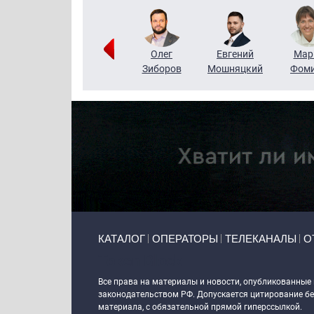
Тимур
Григорий
Олег
Евгений
Мар
Чудутов
Кузин
Зиборов
Мошняцкий
Фом
Primary links
КАТАЛОГ
ОПЕРАТОРЫ
ТЕЛЕКАНАЛЫ
О
Token Block
Все права на материалы и новости, опубликованные
законодательством РФ. Допускается цитирование без
материала, с обязательной прямой гиперссылкой.