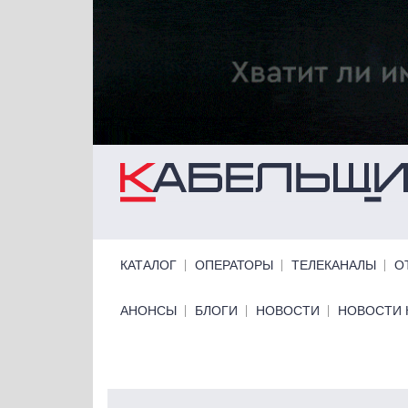
Перейти к основному содержанию
Primary links
КАТАЛОГ
ОПЕРАТОРЫ
ТЕЛЕКАНАЛЫ
О
Primary links bottom
АНОНСЫ
БЛОГИ
НОВОСТИ
НОВОСТИ 