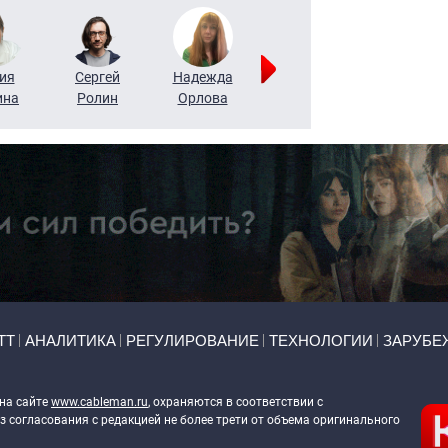
ия
Сергей
Надежда
Мария
Алексей
ина
Ролин
Орлова
Щербаль
Леонтьев
ТТ
АНАЛИТИКА
РЕГУЛИРОВАНИЕ
ТЕХНОЛОГИИ
ЗАРУБЕ
 на сайте
www.cableman.ru
, охраняются в соответствии с
 согласования с редакцией не более трети от объема оригинального