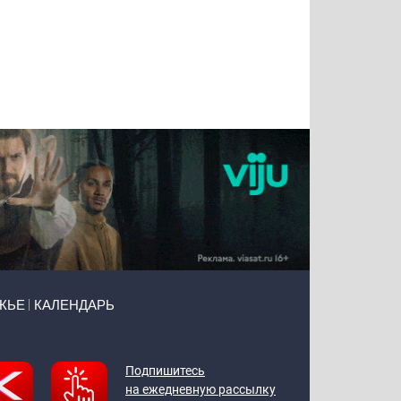
Татьяна
Тимур
Григорий
Олег
Воронова
Чудутов
Кузин
Зиборов
ЖЬЕ
КАЛЕНДАРЬ
Подпишитесь
на ежедневную рассылку