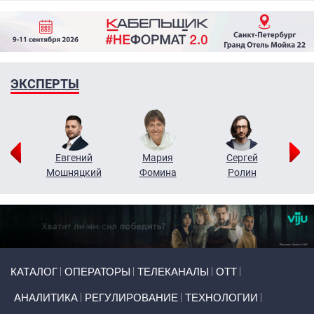
ЭКСПЕРТЫ
ор
Евгений
Мария
Сергей
Н
ко
Мошняцкий
Фомина
Ролин
Primary links
КАТАЛОГ
ОПЕРАТОРЫ
ТЕЛЕКАНАЛЫ
ОТТ
АНАЛИТИКА
РЕГУЛИРОВАНИЕ
ТЕХНОЛОГИИ