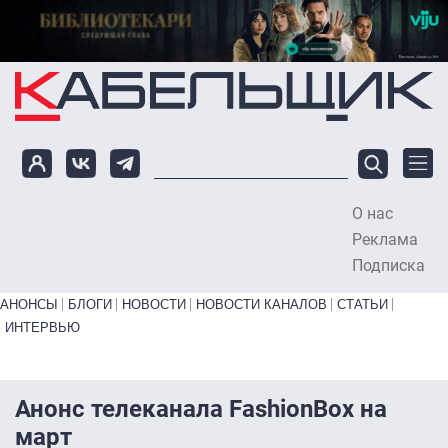
Перейти к основному содержанию
О нас
To
Реклама
Подписка
Primary links bottom
АНОНСЫ
БЛОГИ
НОВОСТИ
НОВОСТИ КАНАЛОВ
СТАТЬИ
ИНТЕРВЬЮ
Анонс телеканала FashionBox на
март