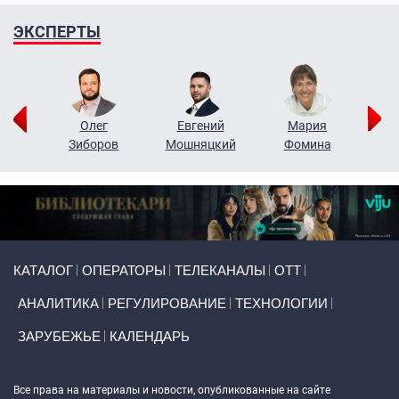
ЭКСПЕРТЫ
рий
Олег
Евгений
Мария
н
Зиборов
Мошняцкий
Фомина
Primary links
КАТАЛОГ
ОПЕРАТОРЫ
ТЕЛЕКАНАЛЫ
ОТТ
АНАЛИТИКА
РЕГУЛИРОВАНИЕ
ТЕХНОЛОГИИ
ЗАРУБЕЖЬЕ
КАЛЕНДАРЬ
Token Block
Все права на материалы и новости, опубликованные на сайте