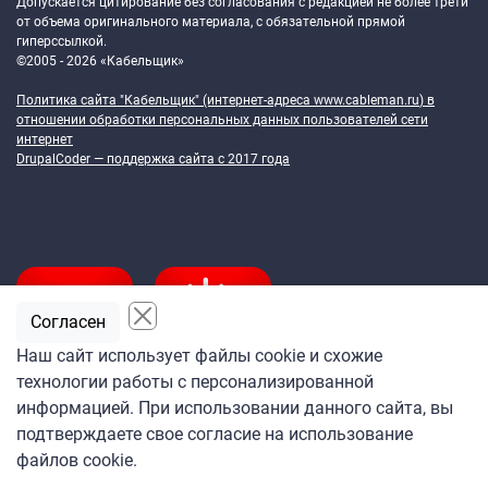
Допускается цитирование без согласования с редакцией не более трети
от объема оригинального материала, с обязательной прямой
гиперссылкой.
©2005 - 2026 «Кабельщик»
Политика сайта "Кабельщик" (интернет-адреса
www.cableman.ru
) в
отношении обработки персональных данных пользователей сети
интернет
DrupalCoder — поддержка сайта c 2017 года
Согласен
Наш сайт использует файлы cookie и схожие
технологии работы с персонализированной
Подпишитесь
информацией. При использовании данного сайта, вы
на ежедневную рассылку
подтверждаете свое согласие на использование
«Кабельщика»
файлов cookie.