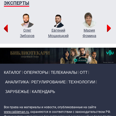
ЭКСПЕРТЫ
рий
Олег
Евгений
Мария
н
Зиборов
Мошняцкий
Фомина
Primary links
КАТАЛОГ
ОПЕРАТОРЫ
ТЕЛЕКАНАЛЫ
ОТТ
АНАЛИТИКА
РЕГУЛИРОВАНИЕ
ТЕХНОЛОГИИ
ЗАРУБЕЖЬЕ
КАЛЕНДАРЬ
Token Block
Все права на материалы и новости, опубликованные на сайте
www.cableman.ru
, охраняются в соответствии с законодательством РФ.