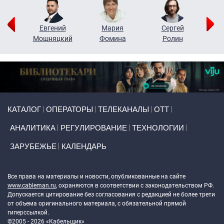
ор
Евгений
Мария
Сергей
Н
ко
Мошняцкий
Фомина
Ролин
Primary links
КАТАЛОГ
ОПЕРАТОРЫ
ТЕЛЕКАНАЛЫ
ОТТ
АНАЛИТИКА
РЕГУЛИРОВАНИЕ
ТЕХНОЛОГИИ
ЗАРУБЕЖЬЕ
КАЛЕНДАРЬ
Token Block
Все права на материалы и новости, опубликованные на сайте
www.cableman.ru
, охраняются в соответствии с законодательством РФ.
Допускается цитирование без согласования с редакцией не более трети
от объема оригинального материала, с обязательной прямой
гиперссылкой.
©2005 - 2026 «Кабельщик»