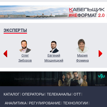
ЭКСПЕРТЫ
рий
Олег
Евгений
Мария
н
Зиборов
Мошняцкий
Фомина
Primary links
КАТАЛОГ
ОПЕРАТОРЫ
ТЕЛЕКАНАЛЫ
ОТТ
АНАЛИТИКА
РЕГУЛИРОВАНИЕ
ТЕХНОЛОГИИ