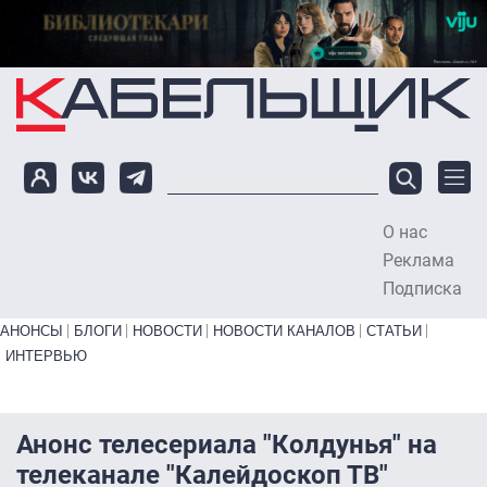
Перейти к основному содержанию
О нас
To
Реклама
Подписка
Primary links bottom
АНОНСЫ
БЛОГИ
НОВОСТИ
НОВОСТИ КАНАЛОВ
СТАТЬИ
ИНТЕРВЬЮ
Анонс телесериала "Колдунья" на
телеканале "Калейдоскоп ТВ"