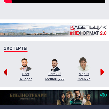
ЭКСПЕРТЫ
рий
Олег
Евгений
Мария
н
Зиборов
Мошняцкий
Фомина