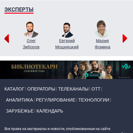
ЭКСПЕРТЫ
рий
Олег
Евгений
Мария
н
Зиборов
Мошняцкий
Фомина
Primary links
КАТАЛОГ
ОПЕРАТОРЫ
ТЕЛЕКАНАЛЫ
ОТТ
АНАЛИТИКА
РЕГУЛИРОВАНИЕ
ТЕХНОЛОГИИ
ЗАРУБЕЖЬЕ
КАЛЕНДАРЬ
Token Block
Все права на материалы и новости, опубликованные на сайте