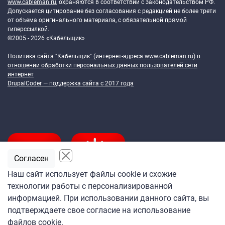
www.cableman.ru
, охраняются в соответствии с законодательством РФ.
Допускается цитирование без согласования с редакцией не более трети
от объема оригинального материала, с обязательной прямой
гиперссылкой.
©2005 - 2026 «Кабельщик»
Политика сайта "Кабельщик" (интернет-адреса
www.cableman.ru
) в
отношении обработки персональных данных пользователей сети
интернет
DrupalCoder — поддержка сайта c 2017 года
Согласен
Наш сайт использует файлы cookie и схожие
технологии работы с персонализированной
Подпишитесь
информацией. При использовании данного сайта, вы
на ежедневную рассылку
подтверждаете свое согласие на использование
«Кабельщика»
файлов cookie.