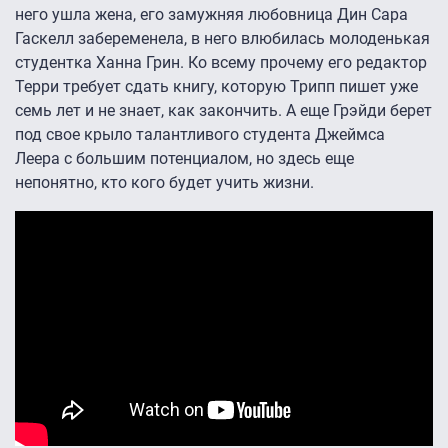
него ушла жена, его замужняя любовница Дин Сара
Гаскелл забеременела, в него влюбилась молоденькая
студентка Ханна Грин. Ко всему прочему его редактор
Терри требует сдать книгу, которую Трипп пишет уже
семь лет и не знает, как закончить. А еще Грэйди берет
под свое крыло талантливого студента Джеймса
Леера с большим потенциалом, но здесь еще
непонятно, кто кого будет учить жизни.