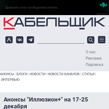
Перейти к основному содержанию
О нас
To
Реклама
Подписка
Primary links bottom
АНОНСЫ
БЛОГИ
НОВОСТИ
НОВОСТИ КАНАЛОВ
СТАТЬИ
ИНТЕРВЬЮ
Анонсы "Иллюзион+" на 17-25
декабря