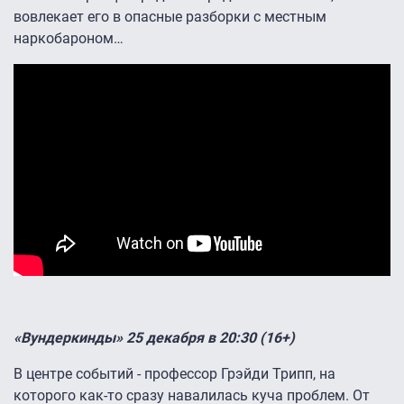
вовлекает его в опасные разборки с местным
наркобароном…
«Вундеркинды» 25 декабря в 20:30 (16+)
В центре событий - профессор Грэйди Трипп, на
которого как-то сразу навалилась куча проблем. От