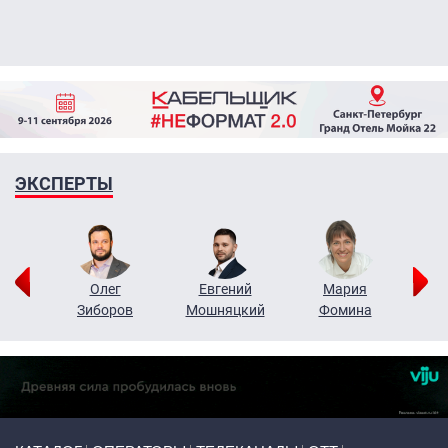
ЭКСПЕРТЫ
рий
Олег
Евгений
Мария
н
Зиборов
Мошняцкий
Фомина
Primary links