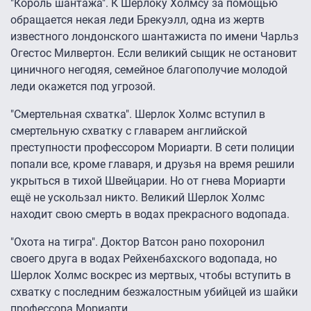
"Король шантажа". К Шерлоку Холмсу за помощью
обращается некая леди Брекуэлл, одна из жертв
известного лондонского шантажиста по имени Чарльз
Огестос Милвертон. Если великий сыщик не остановит
циничного негодяя, семейное благополучие молодой
леди окажется под угрозой.
"Смертельная схватка". Шерлок Холмс вступил в
смертельную схватку с главарем английской
преступности профессором Мориарти. В сети полиции
попали все, кроме главаря, и друзья на время решили
укрыться в тихой Швейцарии. Но от гнева Мориарти
ещё не ускользал никто. Великий Шерлок Холмс
находит свою смерть в водах прекрасного водопада.
"Охота на тигра". Доктор Ватсон рано похоронил
своего друга в водах Рейхенбахского водопада, но
Шерлок Холмс воскрес из мертвых, чтобы вступить в
схватку с последним безжалостным убийцей из шайки
профессора Мориарти.