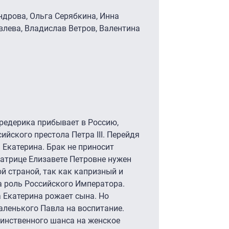
ндрова, Ольга Серябкина, Инна
влева, Владислав Ветров, Валентина
редерика прибывает в Россию,
йского престола Петра III. Перейдя
 Екатерина. Брак не приносит
ратрице Елизавете Петровне нужен
й страной, так как капризный и
а роль Российского Императора.
а Екатерина рожает сына. Но
ленького Павла на воспитание.
динственного шанса на женское