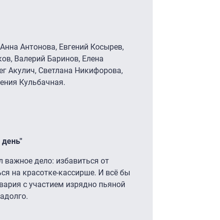
 Анна Антонова, Евгений Косырев,
ов, Валерий Баринов, Елена
ег Акулич, Светлана Никифорова,
ения Кульбачная.
 день"
 важное дело: избавиться от
я на красотке-кассирше. И всё бы
авария с участием изрядно пьяной
надолго.