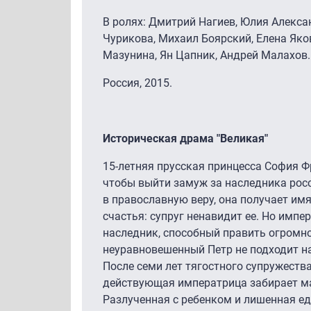
В ролях: Дмитрий Нагиев, Юлия Алекса
Чурикова, Михаил Боярский, Елена Яко
Мазунина, Ян Цапник, Андрей Малахов.
Россия, 2015.
Историческая драма "Великая"
15-летняя прусская принцесса София Ф
чтобы выйти замуж за наследника росси
в православную веру, она получает имя
счастья: супруг ненавидит ее. Но импе
наследник, способный править огромно
неуравновешенный Петр не подходит н
После семи лет тягостного супружеств
действующая императрица забирает ма
Разлученная с ребенком и лишенная е