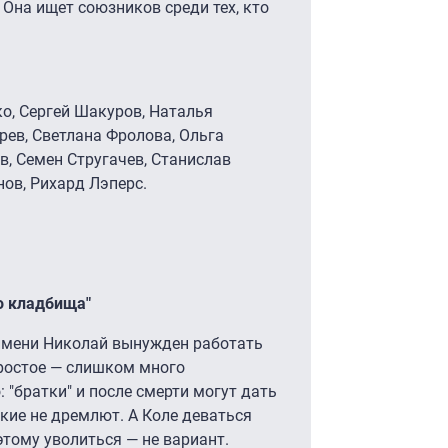
 Она ищет союзников среди тех, кто
ко, Сергей Шакуров, Наталья
ев, Светлана Фролова, Ольга
в, Семен Стругачев, Станислав
ов, Рихард Лэперс.
о кладбища"
имени Николай вынужден работать
простое — слишком много
 "братки" и после смерти могут дать
ские не дремлют. А Коле деваться
этому уволиться — не вариант.