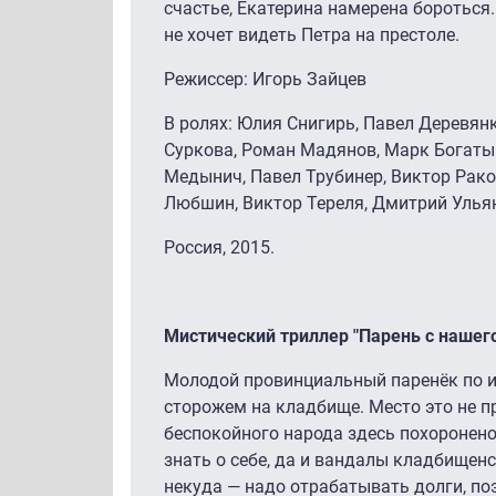
счастье, Екатерина намерена бороться.
не хочет видеть Петра на престоле.
Режиссер: Игорь Зайцев
В ролях: Юлия Снигирь, Павел Деревян
Суркова, Роман Мадянов, Марк Богатыр
Медынич, Павел Трубинер, Виктор Рако
Любшин, Виктор Тереля, Дмитрий Ульян
Россия, 2015.
Мистический триллер "Парень с нашег
Молодой провинциальный паренёк по 
сторожем на кладбище. Место это не 
беспокойного народа здесь похоронено:
знать о себе, да и вандалы кладбищен
некуда — надо отрабатывать долги, по