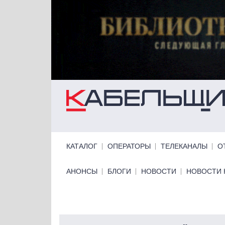
Перейти к основному содержанию
Primary links
КАТАЛОГ
ОПЕРАТОРЫ
ТЕЛЕКАНАЛЫ
О
Primary links bottom
АНОНСЫ
БЛОГИ
НОВОСТИ
НОВОСТИ 