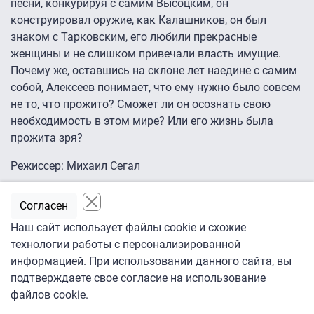
песни, конкурируя с самим Высоцким, он
конструировал оружие, как Калашников, он был
знаком с Тарковским, его любили прекрасные
женщины и не слишком привечали власть имущие.
Почему же, оставшись на склоне лет наедине с самим
собой, Алексеев понимает, что ему нужно было совсем
не то, что прожито? Сможет ли он осознать свою
необходимость в этом мире? Или его жизнь была
прожита зря?
Режиссер: Михаил Сегал
В ролях: Александр Збруев, Алексей Капитонов,
Согласен
Татьяна Майст, Ксения Радченко, Дарья Гуцул,
Наш сайт использует файлы cookie и схожие
Анастасия Попкова, Денис Фомин, Светлана
технологии работы с персонализированной
Первушина, Максим Виноградов, Андрей Макаревич,
информацией. При использовании данного сайта, вы
Дмитрий Гудочкин.
подтверждаете свое согласие на использование
Россия, 2014.
файлов cookie.