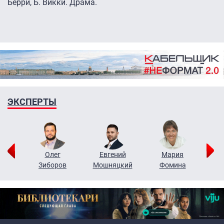
Берри, Б. Викки. Драма.
ЭКСПЕРТЫ
рий
Олег
Евгений
Мария
н
Зиборов
Мошняцкий
Фомина