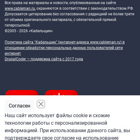
Все права на материалы и новости, опубликованные на сайте
www.cableman.ru
, охраняются в соответствии с законодательством РФ.
Допускается цитирование без согласования с редакцией не более трети
от объема оригинального материала, с обязательной прямой
гиперссылкой.
©2005 - 2026 «Кабельщик»
Политика сайта "Кабельщик" (интернет-адреса
www.cableman.ru
) в
отношении обработки персональных данных пользователей сети
интернет
DrupalCoder — поддержка сайта c 2017 года
Согласен
Наш сайт использует файлы cookie и схожие
технологии работы с персонализированной
Подпишитесь
информацией. При использовании данного сайта, вы
на ежедневную рассылку
подтверждаете свое согласие на использование