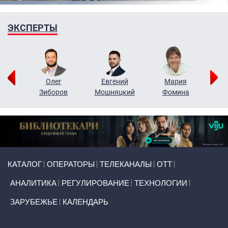
ЭКСПЕРТЫ
рий
Олег
Евгений
Мария
н
Зиборов
Мошняцкий
Фомина
Primary links
КАТАЛОГ
ОПЕРАТОРЫ
ТЕЛЕКАНАЛЫ
ОТТ
АНАЛИТИКА
РЕГУЛИРОВАНИЕ
ТЕХНОЛОГИИ
ЗАРУБЕЖЬЕ
КАЛЕНДАРЬ
Token Block