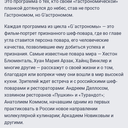
Это программа о тех, кто своей «гастрономической»
планкой дотянулся до небес, став не просто
Гастрономом, но G’астрономом.
Каждая программа из цикла «G`астрономы» — это
фильм-портрет признанного шеф-повара, где во главе
угла ставится персона повара, его человеческие
качества, позволившие ему добиться успеха и
признания. Самые известные повара мира — Хестон
Блюменталь, Хуан Мария Арзак, Хайнц Винклер и
многие другие — расскажут о своей жизни и о том,
благодаря или вопреки чему они вошли в мир высокой
кухни. Зрителей ждет встреча и с российскими шеф-
поварами и рестораторами: Андреем Деллосом,
хозяином ресторанов «Пушкин» и «Турандот»;
Анатолием Коммом, начавшим одним из первых
практиковать в России новое направлении
молекулярной кулинарии; Аркадием Новиковым и
другими.