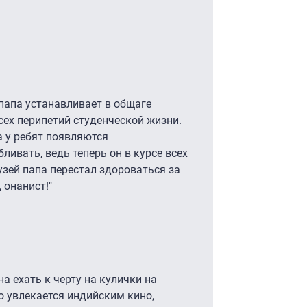
апа устанавливает в общаге
сех перипетий студенческой жизни.
 а у ребят появляются
ивать, ведь теперь он в курсе всех
узей папа перестал здороваться за
 онанист!"
а ехать к черту на кулички на
 увлекается индийским кино,