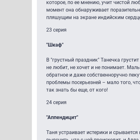
которое, по ее мнению, учит чистой лю
момент она обнаруживает поразительн
пляшущим на экране индийским серд
23 серия
"Шкаф"
В "грустный праздник" Танечка грустит 
не любит, не хочет и не понимает. Мал
обратное и даже собственноручно пекут
проблемы посерьезней – мало того, что
так знать бы еще, от кого!
24 серия
"Аппендицит"
Таня устраивает истерики и срывается
выяснить, что с ней происходит, и Алла