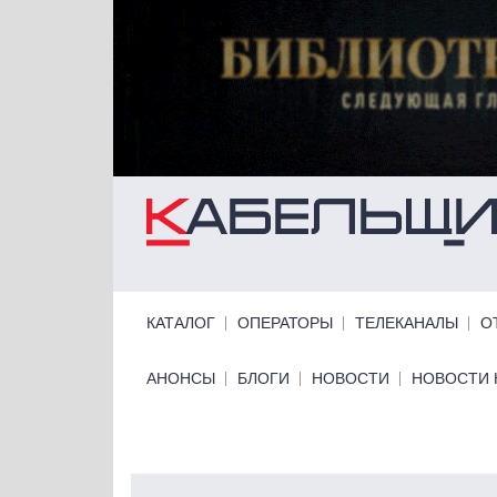
Перейти к основному содержанию
Primary links
КАТАЛОГ
ОПЕРАТОРЫ
ТЕЛЕКАНАЛЫ
О
Primary links bottom
АНОНСЫ
БЛОГИ
НОВОСТИ
НОВОСТИ 