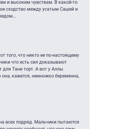
бви и высоким чувствам. В какой-то
ое сходство между усатым Сашей и
цеедом…
от того, что никто ее по-настоящему
ьчики что есть сил доказывают
 для Тани торт. А вот у Аллы
 она, кажется, немножко беременна,
 на всех подряд. Мальчики пытаются
 по секрету сообщает, что уже семь