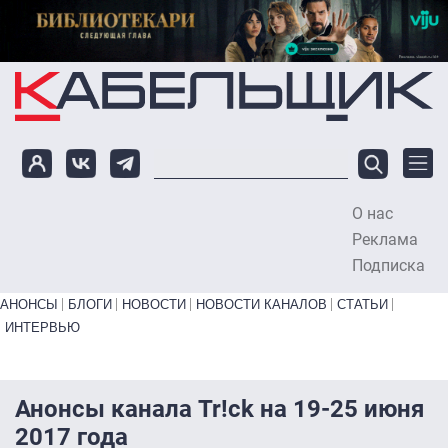
Перейти к основному содержанию
О нас
To
Реклама
Подписка
Primary links bottom
АНОНСЫ
БЛОГИ
НОВОСТИ
НОВОСТИ КАНАЛОВ
СТАТЬИ
ИНТЕРВЬЮ
Анонсы канала Tr!ck на 19-25 июня
2017 года