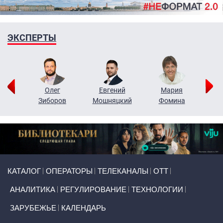
ЭКСПЕРТЫ
рий
Олег
Евгений
Мария
н
Зиборов
Мошняцкий
Фомина
Primary links
КАТАЛОГ
ОПЕРАТОРЫ
ТЕЛЕКАНАЛЫ
ОТТ
АНАЛИТИКА
РЕГУЛИРОВАНИЕ
ТЕХНОЛОГИИ
ЗАРУБЕЖЬЕ
КАЛЕНДАРЬ