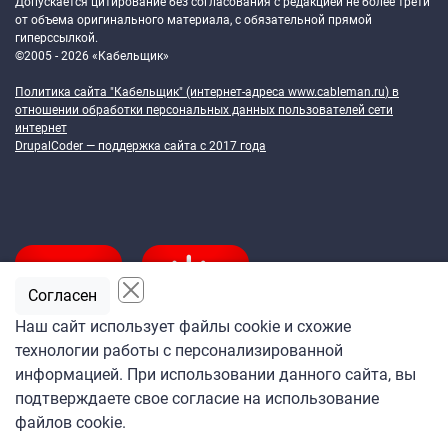
Допускается цитирование без согласования с редакцией не более трети
от объема оригинального материала, с обязательной прямой
гиперссылкой.
©2005 - 2026 «Кабельщик»
Политика сайта "Кабельщик" (интернет-адреса
www.cableman.ru
) в
отношении обработки персональных данных пользователей сети
интернет
DrupalCoder — поддержка сайта c 2017 года
Согласен
Наш сайт использует файлы cookie и схожие
технологии работы с персонализированной
Подпишитесь
информацией. При использовании данного сайта, вы
на ежедневную рассылку
подтверждаете свое согласие на использование
«Кабельщика»
файлов cookie.