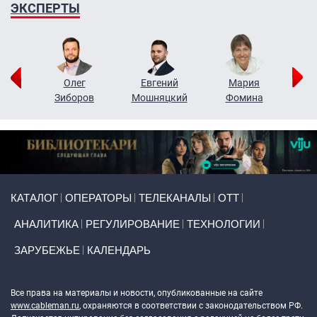
ЭКСПЕРТЫ
рий
Олег
Евгений
Мария
н
Зиборов
Мошняцкий
Фомина
Primary links
КАТАЛОГ
ОПЕРАТОРЫ
ТЕЛЕКАНАЛЫ
ОТТ
АНАЛИТИКА
РЕГУЛИРОВАНИЕ
ТЕХНОЛОГИИ
ЗАРУБЕЖЬЕ
КАЛЕНДАРЬ
Token Block
Все права на материалы и новости, опубликованные на сайте
www.cableman.ru
, охраняются в соответствии с законодательством РФ.