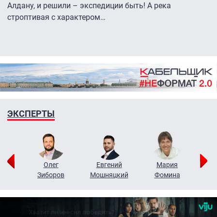
Алдану, и решили – экспедиции быть! А река
строптивая с характером…
ЭКСПЕРТЫ
рий
Олег
Евгений
Мария
н
Зиборов
Мошняцкий
Фомина