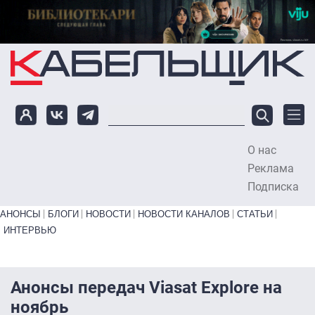
Перейти к основному содержанию
О нас
To
Реклама
Подписка
Primary links bottom
АНОНСЫ
БЛОГИ
НОВОСТИ
НОВОСТИ КАНАЛОВ
СТАТЬИ
ИНТЕРВЬЮ
Анонсы передач Viasat Explore на
ноябрь