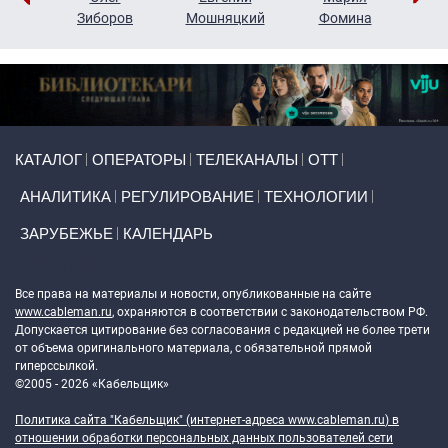
н
Зиборов
Мошняцкий
Фомина
Primary links
КАТАЛОГ
ОПЕРАТОРЫ
ТЕЛЕКАНАЛЫ
ОТТ
АНАЛИТИКА
РЕГУЛИРОВАНИЕ
ТЕХНОЛОГИИ
ЗАРУБЕЖЬЕ
КАЛЕНДАРЬ
Token Block
Все права на материалы и новости, опубликованные на сайте
www.cableman.ru
, охраняются в соответствии с законодательством РФ.
Допускается цитирование без согласования с редакцией не более трети
от объема оригинального материала, с обязательной прямой
гиперссылкой.
©2005 - 2026 «Кабельщик»
Политика сайта "Кабельщик" (интернет-адреса
www.cableman.ru
) в
отношении обработки персональных данных пользователей сети