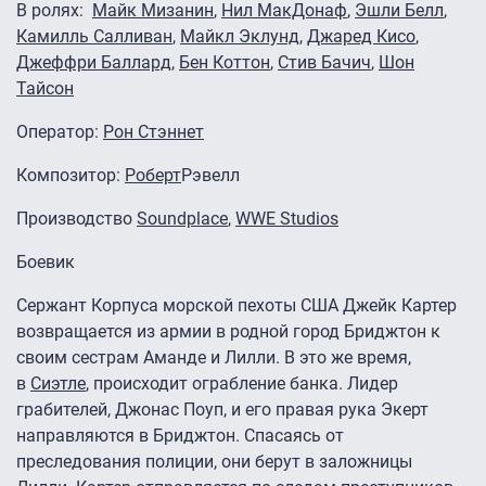
В ролях:
Майк Мизанин
,
Нил МакДонаф
,
Эшли Белл
,
Камилль Салливан
,
Майкл Эклунд
,
Джаред Кисо
,
Джеффри Баллард
,
Бен Коттон
,
Стив Бачич
,
Шон
Тайсон
Оператор:
Рон Стэннет
Композитор:
Роберт
Рэвелл
Производство
Soundplace
,
WWE Studios
Боевик
Сержант Корпуса морской пехоты США Джейк Картер
возвращается из армии в родной город Бриджтон к
своим сестрам Аманде и Лилли. В это же время,
в
Сиэтле
, происходит ограбление банка. Лидер
грабителей, Джонас Поуп, и его правая рука Экерт
направляются в Бриджтон. Спасаясь от
преследования полиции, они берут в заложницы