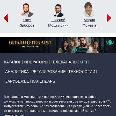
рий
Олег
Евгений
Мария
н
Зиборов
Мошняцкий
Фомина
Primary links
КАТАЛОГ
ОПЕРАТОРЫ
ТЕЛЕКАНАЛЫ
ОТТ
АНАЛИТИКА
РЕГУЛИРОВАНИЕ
ТЕХНОЛОГИИ
ЗАРУБЕЖЬЕ
КАЛЕНДАРЬ
Token Block
Все права на материалы и новости, опубликованные на сайте
www.cableman.ru
, охраняются в соответствии с законодательством РФ.
Допускается цитирование без согласования с редакцией не более трети
от объема оригинального материала, с обязательной прямой
гиперссылкой.