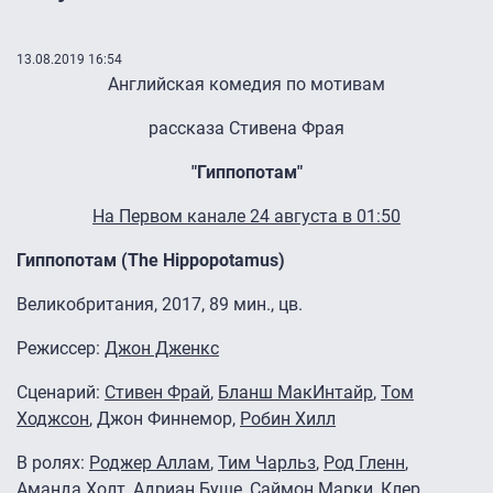
13.08.2019 16:54
Английская комедия по мотивам
рассказа Стивена Фрая
"Гиппопотам"
На Первом канале 24 августа в 01:50
Гиппопотам (The Hippopotamus)
Великобритания, 2017, 89 мин., цв.
Режиссер:
Джон Дженкс
Сценарий:
Стивен Фрай
,
Бланш МакИнтайр
,
Том
Ходжсон
, Джон Финнемор,
Робин Хилл
В ролях:
Роджер Аллам
,
Тим Чарльз
,
Род Гленн
,
Аманда Холт
,
Адриан Буше
,
Саймон Марки
,
Клер