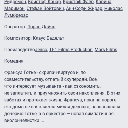
Ридремон
,
Кристоф Канар
,
Кристоф Фавр
,
Карина
Маримон
,
Стефан Войтович
,
Анн-Софи Жирар
,
Николас
Лумбрерас
Оператор:
Лоран Дайян
Композитор:
Клаус Бадельт
Производство
Jerico
,
TF1 Films Production
,
Mars Films
Комедия
Франсуа Готье - скрипач-виртуоз и, по
совместительству, отпетый скупердяй. Всё,
что интересует музыканта - как сэкономить,
не заплатить и приумножить свои накопления. В этих
заботах и протекает жизнь Франсуа, пока на пороге
его дома не появляется милая девочка, назвавшаяся
дочерью Готье, а в оркестре — новая симпатичная
виолончелистка....