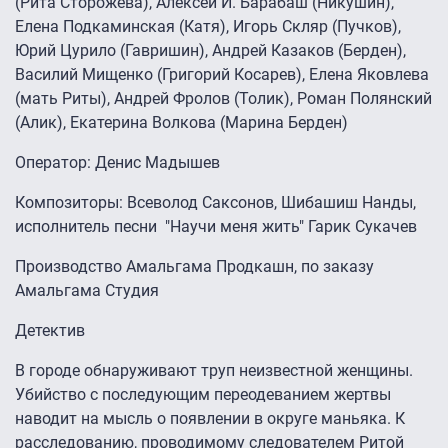
(Рита Сторожева), Алексей И. Барабаш (Никушин),
Елена Подкаминская (Катя), Игорь Скляр (Пучков),
Юрий Цурило (Гавришин), Андрей Казаков (Берден),
Василий Мищенко (Григорий Косарев), Елена Яковлева
(мать Риты), Андрей Фролов (Толик), Роман Полянский
(Алик), Екатерина Волкова (Марина Берден)
Оператор: Денис Мадышев
Композиторы: Всеволод Саксонов, Шибашиш Нанды,
исполнитель песни "Научи меня жить" Гарик Сукачев
Производство Амальгама Продкашн, по заказу
Амальгама Студия
Детектив
В городе обнаруживают труп неизвестной женщины.
Убийство с последующим переодеванием жертвы
наводит на мысль о появлении в округе маньяка. К
расследованию, проводимому следователем Ритой