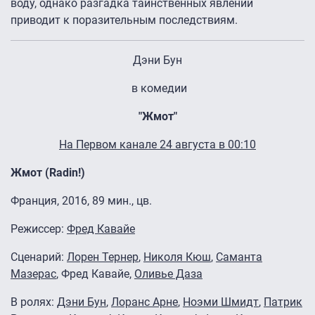
воду, однако разгадка таинственных явлений
приводит к поразительным последствиям.
Дэни Бун
в комедии
"Жмот"
На Первом канале 24 августа в 00:10
Жмот (Radin!)
Франция, 2016, 89 мин., цв.
Режиссер:
Фред Кавайе
Сценарий:
Лорен Тернер
,
Николя Кюш
,
Саманта
Мазерас
, Фред Кавайе,
Оливье Даза
В ролях:
Дэни Бун
,
Лоранс Арне
,
Ноэми Шмидт
,
Патрик