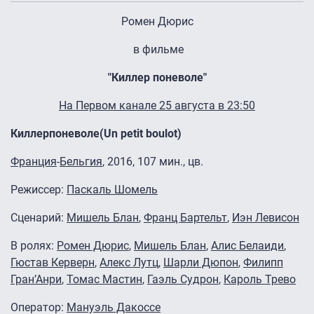
Ромен Дюрис
в фильме
"Киллер поневоле"
На Первом канале 25 августа в 23:50
Киллер
поневоле
(Un petit boulot)
Франция
-
Бельгия
, 2016, 107 мин., цв.
Режиссер:
Паскаль Шомель
Сценарий:
Мишель Блан
,
Франц Бартельт
,
Иэн Левисон
В ролях:
Ромен Дюрис
,
Мишель Блан
,
Алис Белаиди
,
Гюстав Керверн
,
Алекс Лутц
,
Шарли Дюпон
,
Филипп
Гран’Анри
,
Томас Мастин
,
Гаэль Судрон
,
Кароль Трево
Оператор:
Мануэль Дакоссе