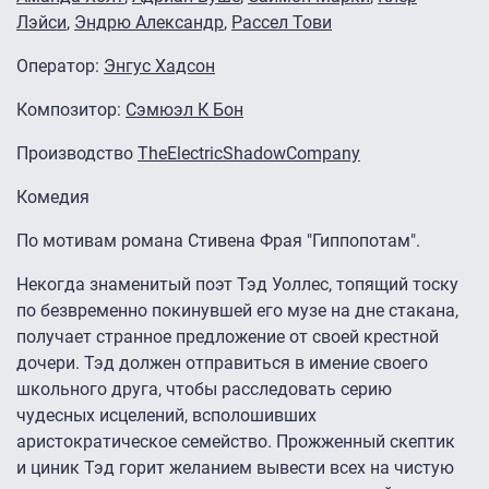
Лэйси
,
Эндрю Александр
,
Рассел Тови
Оператор:
Энгус Хадсон
Композитор:
Сэмюэл К Бон
Производство
TheElectricShadowCompany
Комедия
По мотивам романа Стивена Фрая "Гиппопотам".
Некогда знаменитый поэт Тэд Уоллес, топящий тоску
по безвременно покинувшей его музе на дне стакана,
получает странное предложение от своей крестной
дочери. Тэд должен отправиться в имение своего
школьного друга, чтобы расследовать серию
чудесных исцелений, всполошивших
аристократическое семейство. Прожженный скептик
и циник Тэд горит желанием вывести всех на чистую