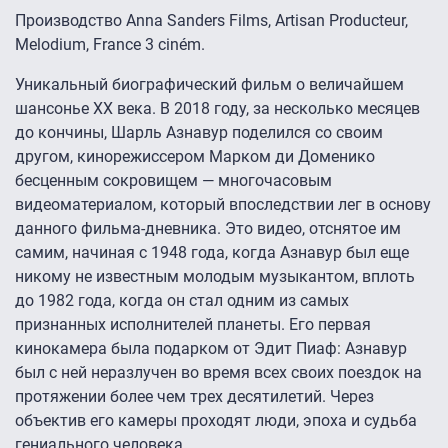
Производство Anna Sanders Films, Artisan Producteur,
Melodium, France 3 ciném.
Уникальный биографический фильм о величайшем
шансонье ХХ века. В 2018 году, за несколько месяцев
до кончины, Шарль Азнавур поделился со своим
другом, кинорежиссером Марком ди Доменико
бесценным сокровищем — многочасовым
видеоматериалом, который впоследствии лег в основу
данного фильма-дневника. Это видео, отснятое им
самим, начиная с 1948 года, когда Азнавур был еще
никому не известным молодым музыкантом, вплоть
до 1982 года, когда он стал одним из самых
признанных исполнителей планеты. Его первая
кинокамера была подарком от Эдит Пиаф: Азнавур
был с ней неразлучен во время всех своих поездок на
протяжении более чем трех десятилетий. Через
объектив его камеры проходят люди, эпоха и судьба
гениального человека.