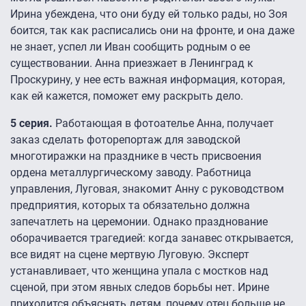
Ирина убеждена, что они буду ей только рады, но Зоя
боится, так как расписались они на фронте, и она даже
не знает, успел ли Иван сообщить родным о ее
существовании. Анна приезжает в Ленинград к
Проскурину, у нее есть важная информация, которая,
как ей кажется, поможет ему раскрыть дело.
5 серия.
Работающая в фотоателье Анна, получает
заказ сделать фоторепортаж для заводской
многотиражки на празднике в честь присвоения
ордена металлургическому заводу. Работница
управления, Луговая, знакомит Анну с руководством
предприятия, которых та обязательно должна
запечатлеть на церемонии. Однако празднование
оборачивается трагедией: когда занавес открывается,
все видят на сцене мертвую Луговую. Эксперт
устанавливает, что женщина упала с мостков над
сценой, при этом явных следов борьбы нет. Ирине
приходится объяснять детям, почему отец больше не