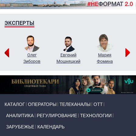
ЭКСПЕРТЫ
рий
Олег
Евгений
Мария
н
Зиборов
Мошняцкий
Фомина
Primary links
КАТАЛОГ
ОПЕРАТОРЫ
ТЕЛЕКАНАЛЫ
ОТТ
АНАЛИТИКА
РЕГУЛИРОВАНИЕ
ТЕХНОЛОГИИ
ЗАРУБЕЖЬЕ
КАЛЕНДАРЬ