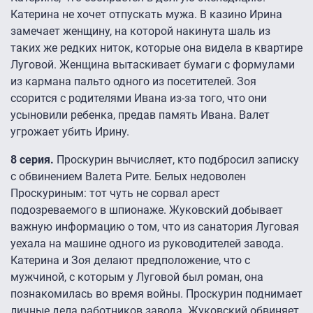
Катерина не хочет отпускать мужа. В казино Ирина
замечает женщину, на которой накинута шаль из
таких же редких ниток, которые она видела в квартире
Луговой. Женщина вытаскивает бумаги с формулами
из кармана пальто одного из посетителей. Зоя
ссорится с родителями Ивана из-за того, что они
усыновили ребенка, предав память Ивана. Валет
угрожает убить Ирину.
8 серия.
Проскурин вычисляет, кто подбросил записку
с обвинением Валета Рите. Белых недоволен
Проскуриным: тот чуть не сорвал арест
подозреваемого в шпионаже. Жуковский добывает
важную информацию о том, что из санатория Луговая
уехала на машине одного из руководителей завода.
Катерина и Зоя делают предположение, что с
мужчиной, с которым у Луговой был роман, она
познакомилась во время войны. Проскурин поднимает
личные дела работников завода. Жуковский обвиняет