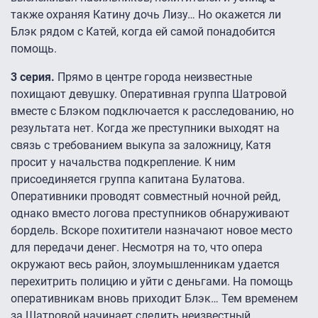
также охраняя Катину дочь Лизу… Но окажется ли
Блэк рядом с Катей, когда ей самой понадобится
помощь.
3 серия.
Прямо в центре города неизвестные
похищают девушку. Оперативная группа Шатровой
вместе с Блэком подключается к расследованию, но
результата нет. Когда же преступники выходят на
связь с требованием выкупа за заложницу, Катя
просит у начальства подкрепление. К ним
присоединяется группа капитана Булатова.
Оперативники проводят совместный ночной рейд,
однако вместо логова преступников обнаруживают
бордель. Вскоре похитители назначают новое место
для передачи денег. Несмотря на то, что опера
окружают весь район, злоумышленникам удается
перехитрить полицию и уйти с деньгами. На помощь
оперативникам вновь приходит Блэк… Тем временем
за Шатровой начинает следить неизвестный.