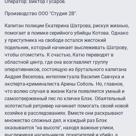
Оператор: Виктор Гусаров.
Производство ООО "Студия 2В".
Капитан полиции Екатерина Шатрова, рискуя жизнью,
помогает в поимке серийного убийцы Котова. Однако
у преступника на свободе остался жестокий
подельник, который начинает выслеживать Шатрову,
чтобы отомстить. К счастью, Катю переводят в
областной центр, где она возглавляет группу
оперативников, состоящую из брутального капитана
Андрея Веселова, интеллектуала Василия Савчука и
эксперта-криминалиста Арины Соболь. Но, главное,
что волею случая в жизни Кати появляется умный и
самоотверженный пес по кличке Блэк. Обаятельный
золотистый ретривер начинает помогать своей новой
хозяйке в расследованиях. Вместе они раскрывают
множество сложных дел, и каждый раз Блэк
оказывается "на высоте", находя важные улики,
выслеживая насильников, похитителей и убийц, а