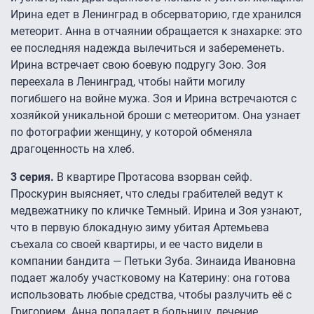
Ирина едет в Ленинград в обсерваторию, где хранился
метеорит. Анна в отчаянии обращается к знахарке: это
ее последняя надежда вылечиться и забеременеть.
Ирина встречает свою боевую подругу Зою. Зоя
переехала в Ленинград, чтобы найти могилу
погибшего на войне мужа. Зоя и Ирина встречаются с
хозяйкой уникальной броши с метеоритом. Она узнает
по фотографии женщину, у которой обменяла
драгоценность на хлеб.
3 серия.
В квартире Протасова взорван сейф.
Проскурин выясняет, что следы грабителей ведут к
медвежатнику по кличке Темный. Ирина и Зоя узнают,
что в первую блокадную зиму убитая Артемьева
съехала со своей квартиры, и ее часто видели в
компании бандита — Петьки Зуба. Зинаида Ивановна
подает жалобу участковому на Катерину: она готова
использовать любые средства, чтобы разлучить её с
Григорием. Анна попадает в больницу, лечение