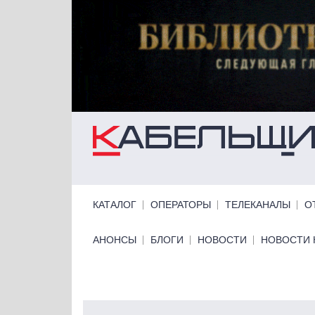
Перейти к основному содержанию
Primary links
КАТАЛОГ
ОПЕРАТОРЫ
ТЕЛЕКАНАЛЫ
О
Primary links bottom
АНОНСЫ
БЛОГИ
НОВОСТИ
НОВОСТИ 