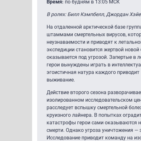
Время:
по будням в 13:05 МСК
В ролях: Билл Кэмпбелл, Джордан Хэйес
На отдаленной арктической базе групп
штаммами смертельных вирусов, кото
неузнаваемости и приводят к летально
экспедиции становится жертвой новой 
оказывается под угрозой. Запертые в 
герои вынуждены играть в интеллектуа
эгоистичная натура каждого приводит 
выживание.
Действие второго сезона разворачивает
изолированном исследовательском цент
расследует вспышку смертельной болез
круизного лайнера. В попытках огради
катастрофы герои сами оказываются н
смерти. Однако угроза уничтожения — 
Исследование приводит команду на из