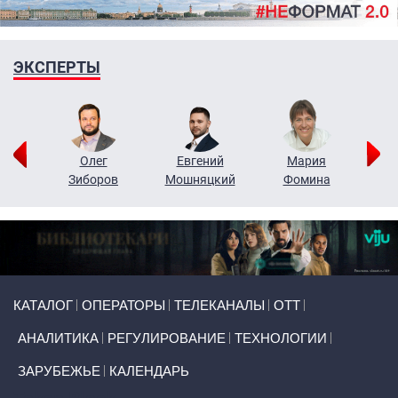
ЭКСПЕРТЫ
рий
Олег
Евгений
Мария
н
Зиборов
Мошняцкий
Фомина
Primary links
КАТАЛОГ
ОПЕРАТОРЫ
ТЕЛЕКАНАЛЫ
ОТТ
АНАЛИТИКА
РЕГУЛИРОВАНИЕ
ТЕХНОЛОГИИ
ЗАРУБЕЖЬЕ
КАЛЕНДАРЬ