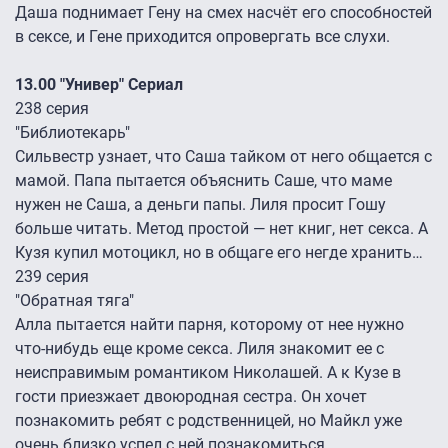
Даша поднимает Гену на смех насчёт его способностей
в сексе, и Гене приходится опровергать все слухи.
13.00 "Универ" Сериал
238 серия
"Библиотекарь"
Сильвестр узнает, что Саша тайком от него общается с
мамой. Папа пытается объяснить Саше, что маме
нужен не Саша, а деньги папы. Лиля просит Гошу
больше читать. Метод простой — нет книг, нет секса. А
Кузя купил мотоцикл, но в общаге его негде хранить…
239 серия
"Обратная тяга"
Алла пытается найти парня, которому от нее нужно
что-нибудь еще кроме секса. Лиля знакомит ее с
неисправимым романтиком Николашей. А к Кузе в
гости приезжает двоюродная сестра. Он хочет
познакомить ребят с родственницей, но Майкл уже
очень близко успел с ней познакомиться.