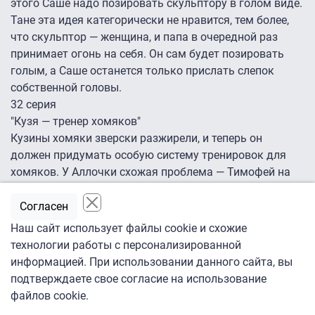
этого Саше надо позировать скульптору в голом виде.
Тане эта идея категорически не нравится, тем более,
что скульптор — женщина, и папа в очередной раз
принимает огонь на себя. Он сам будет позировать
голым, а Саше останется только прислать слепок
собственной головы.
32 серия
"Кузя — тренер хомяков"
Кузины хомяки зверски разжирели, и теперь он
должен придумать особую систему тренировок для
хомяков. У Аллочки схожая проблема — Тимофей на
всех картинах изображает ее толстой коровой, и она
приходит к выводу, что надо срочно садиться на
Согласен
диету. Ну, а Гоша закорешился с самыми понтовыми
Наш сайт использует файлы cookie и схожие
парнями общаги, и они в знак доверия отдали ему на
технологии работы с персонализированной
хранение "пакетик с кайфом". Все бы ничего, но по
информацией. При использовании данного сайта, вы
общаге ползут слухи о грядущем милицейском рейде.
подтверждаете свое согласие на использование
файлов cookie.
18.00 "Солдатки. Спецназ" Премьера на ТНТ4