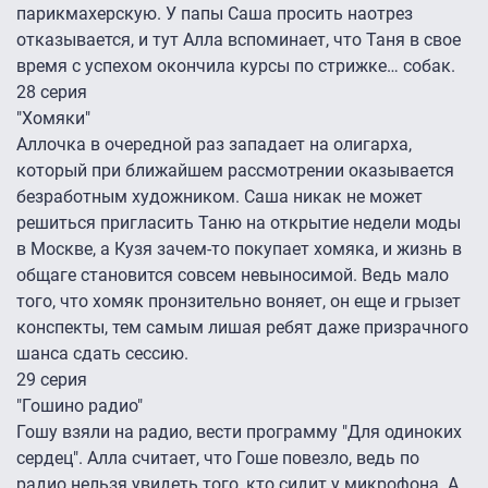
парикмахерскую. У папы Саша просить наотрез
отказывается, и тут Алла вспоминает, что Таня в свое
время с успехом окончила курсы по стрижке… собак.
28 серия
"Хомяки"
Аллочка в очередной раз западает на олигарха,
который при ближайшем рассмотрении оказывается
безработным художником. Саша никак не может
решиться пригласить Таню на открытие недели моды
в Москве, а Кузя зачем-то покупает хомяка, и жизнь в
общаге становится совсем невыносимой. Ведь мало
того, что хомяк пронзительно воняет, он еще и грызет
конспекты, тем самым лишая ребят даже призрачного
шанса сдать сессию.
29 серия
"Гошино радио"
Гошу взяли на радио, вести программу "Для одиноких
сердец". Алла считает, что Гоше повезло, ведь по
радио нельзя увидеть того, кто сидит у микрофона. А