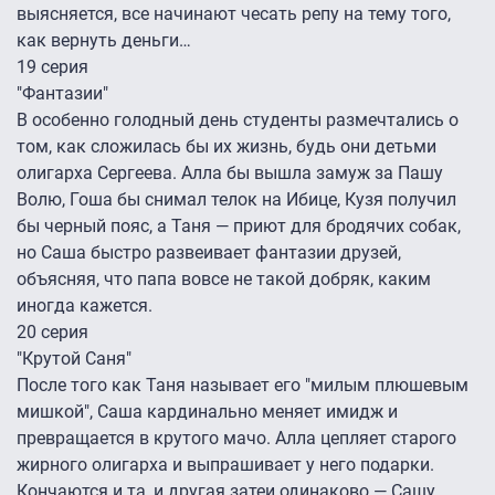
выясняется, все начинают чесать репу на тему того,
как вернуть деньги…
19 серия
"Фантазии"
В особенно голодный день студенты размечтались о
том, как сложилась бы их жизнь, будь они детьми
олигарха Сергеева. Алла бы вышла замуж за Пашу
Волю, Гоша бы снимал телок на Ибице, Кузя получил
бы черный пояс, а Таня — приют для бродячих собак,
но Саша быстро развеивает фантазии друзей,
объясняя, что папа вовсе не такой добряк, каким
иногда кажется.
20 серия
"Крутой Саня"
После того как Таня называет его "милым плюшевым
мишкой", Саша кардинально меняет имидж и
превращается в крутого мачо. Алла цепляет старого
жирного олигарха и выпрашивает у него подарки.
Кончаются и та, и другая затеи одинаково — Сашу