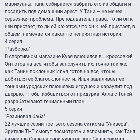
марихуаны, папа собирается забрать его из общаги и
посадить под домашний арест. У Тани — не менее
серьезная проблема. Преподаватель права. То ли он к
ней пристает, то ли ей кажется, что он к ней пристает, в
общем, намечается какая-то неприятная история…
4 серия
"Разборка"
В спортивном магазине Кузя влюбился в… кроссовки!
Он готов на все, чтобы заполучить их, точно так же,
как Танин поклонник Илья готов на все, чтобы
добиться ее благосклонности. Илья заваливает ее
тоннами уродских плюшевых игрушек и караулит под
дверью. Чтобы избавиться от придурка, Алла с Таней
разрабатывают гениальный план…
5 серия
"Резиновая баба"
22 лучшие серии третьего сезона ситкома "Универа".
Зрители ТНТ смогут посмотреть и вспомнить, как Таня
намекала Саше на свои чувства, как Саша снимал