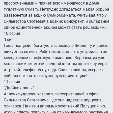
просроченными и прячет всю имеющуюся в доме
туалетную бумагу. Нетрудно догадаться, какая борьба
развернется за акцию бумкомбината, учитывая, что у
Сильвестра Сергеевича возник конкурент, и обладание
одной единственной акцией может стать решающим…
10 серия
"Гей"
Гоша подцепил богатую, стареющую Виолетту и вовсю
шикует за ее счет. Ребятам он врет, что устроился топ-
менеджером в нефтяную компанию. Впрочем, их уже
мало занимает его очередной костюм за тысячу евро
и третий телефон Verty, ведь Саша, кажется, всерьез
собрался менять сексуальную ориентацию!
11 серия
"Двойник папы"
Аллочке удалось устроиться секретаршей в офис
Сильвестра Сергеевича, где она надеется подцепить
олигарха. На нее и впрямь клюет некий Полуцкий, но,
чтобы спасти подругу сына от неминуемого растления,