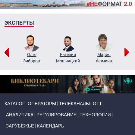
ЭКСПЕРТЫ
рий
Олег
Евгений
Мария
н
Зиборов
Мошняцкий
Фомина
Primary links
КАТАЛОГ
ОПЕРАТОРЫ
ТЕЛЕКАНАЛЫ
ОТТ
АНАЛИТИКА
РЕГУЛИРОВАНИЕ
ТЕХНОЛОГИИ
ЗАРУБЕЖЬЕ
КАЛЕНДАРЬ