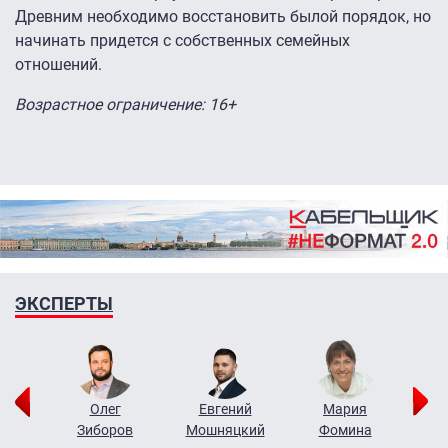
Древним необходимо восстановить былой порядок, но
начинать придется с собственных семейных
отношений.
Возрастное ограничение: 16+
ЭКСПЕРТЫ
рий
Олег
Евгений
Мария
н
Зиборов
Мошняцкий
Фомина