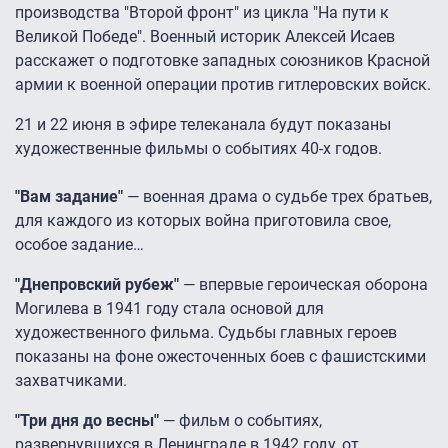
производства "Второй фронт" из цикла "На пути к
Великой Победе". Военный историк Алексей Исаев
расскажет о подготовке западных союзников Красной
армии к военной операции против гитлеровских войск.
21 и 22 июня в эфире телеканала будут показаны
художественные фильмы о событиях 40-х годов.
"Вам задание"
— военная драма о судьбе трех братьев,
для каждого из которых война приготовила свое,
особое задание…
"Днепровский рубеж"
— впервые героическая оборона
Могилева в 1941 году стала основой для
художественного фильма. Судьбы главных героев
показаны на фоне ожесточенных боев с фашистскими
захватчиками.
"Три дня до весны"
— фильм о событиях,
развернувшихся в Ленинграде в 1942 году, от