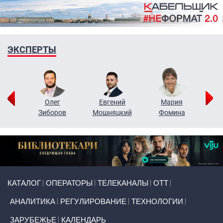
ЭКСПЕРТЫ
рий
Олег
Евгений
Мария
н
Зиборов
Мошняцкий
Фомина
Primary links
КАТАЛОГ
ОПЕРАТОРЫ
ТЕЛЕКАНАЛЫ
ОТТ
АНАЛИТИКА
РЕГУЛИРОВАНИЕ
ТЕХНОЛОГИИ
ЗАРУБЕЖЬЕ
КАЛЕНДАРЬ