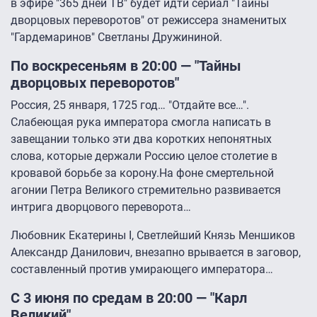
в эфире "365 дней ТВ" будет идти сериал "Тайны
дворцовых переворотов" от режиссера знаменитых
"Гардемаринов" Светланы Дружининой.
По воскресеньям в 20:00 — "Тайны
дворцовых переворотов"
Россия, 25 января, 1725 год… "Отдайте все…".
Слабеющая рука императора смогла написать в
завещании только эти два коротких непонятных
слова, которые держали Россию целое столетие в
кровавой борьбе за корону.На фоне смертельной
агонии Петра Великого стремительно развивается
интрига дворцового переворота…
Любовник Екатерины I, Светлейший Князь Меншиков
Александр Данилович, внезапно врывается в заговор,
составленный против умирающего императора…
С 3 июня по средам в 20:00 — "Карл
Великий"