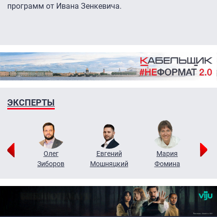
программ от Ивана Зенкевича.
ЭКСПЕРТЫ
рий
Олег
Евгений
Мария
н
Зиборов
Мошняцкий
Фомина