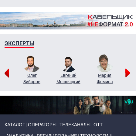
ЭКСПЕРТЫ
рий
Олег
Евгений
Мария
н
Зиборов
Мошняцкий
Фомина
Primary links
КАТАЛОГ
ОПЕРАТОРЫ
ТЕЛЕКАНАЛЫ
ОТТ
АНАЛИТИКА
РЕГУЛИРОВАНИЕ
ТЕХНОЛОГИИ