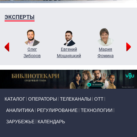
ЭКСПЕРТЫ
рий
Олег
Евгений
Мария
н
Зиборов
Мошняцкий
Фомина
Primary links
КАТАЛОГ
ОПЕРАТОРЫ
ТЕЛЕКАНАЛЫ
ОТТ
АНАЛИТИКА
РЕГУЛИРОВАНИЕ
ТЕХНОЛОГИИ
ЗАРУБЕЖЬЕ
КАЛЕНДАРЬ
Token Block