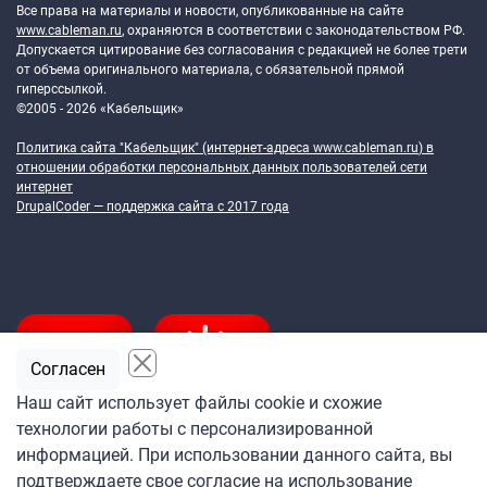
Все права на материалы и новости, опубликованные на сайте
www.cableman.ru
, охраняются в соответствии с законодательством РФ.
Допускается цитирование без согласования с редакцией не более трети
от объема оригинального материала, с обязательной прямой
гиперссылкой.
©2005 - 2026 «Кабельщик»
Политика сайта "Кабельщик" (интернет-адреса
www.cableman.ru
) в
отношении обработки персональных данных пользователей сети
интернет
DrupalCoder — поддержка сайта c 2017 года
Согласен
Наш сайт использует файлы cookie и схожие
технологии работы с персонализированной
Подпишитесь
информацией. При использовании данного сайта, вы
на ежедневную рассылку
подтверждаете свое согласие на использование