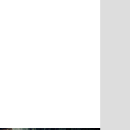
Тимур
Григорий
Виктор
Евгений
Чудутов
Кузин
Бритько
Мошняцкий