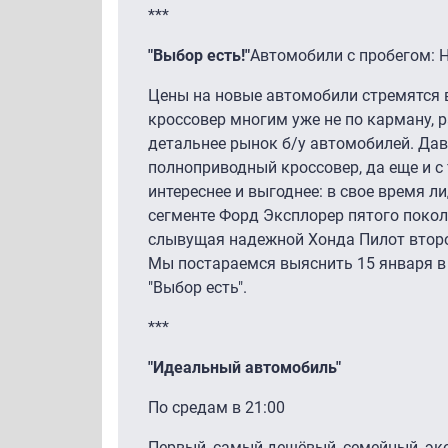
***
"Выбор есть!"
Автомобили с пробегом: Ho
Цены на новые автомобили стремятся 
кроссовер многим уже не по карману, р
детальнее рынок б/у автомобилей. Да
полноприводный кроссовер, да еще и с
интереснее и выгоднее: в свое время 
сегменте Форд Эксплорер пятого покол
слывущая надежной Хонда Пилот второ
Мы постараемся выяснить 15 января в
"Выбор есть".
***
"Идеальный автомобиль"
По средам в 21:00
Первый, самый дешёвый, семейный, эк