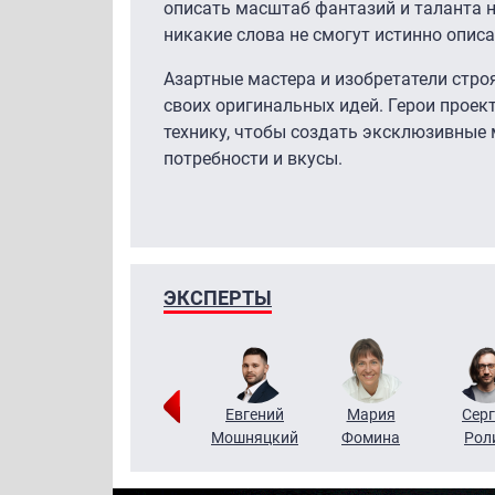
описать масштаб фантазий и таланта 
никакие слова не смогут истинно описа
Азартные мастера и изобретатели стр
своих оригинальных идей. Герои прое
технику, чтобы создать эксклюзивные
потребности и вкусы.
ЭКСПЕРТЫ
ригорий
Виктор
Евгений
Мария
Серг
Кузин
Бритько
Мошняцкий
Фомина
Рол