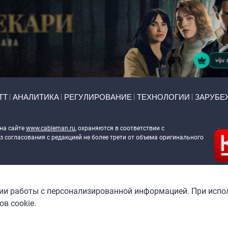
ТТ
АНАЛИТИКА
РЕГУЛИРОВАНИЕ
ТЕХНОЛОГИИ
ЗАРУБЕ
 на сайте
www.cableman.ru
, охраняются в соответствии с
 согласования с редакцией не более трети от объема оригинального
ableman.ru
) в отношении обработки персональных данных
гии работы с персонализированной информацией. При испо
в cookie.