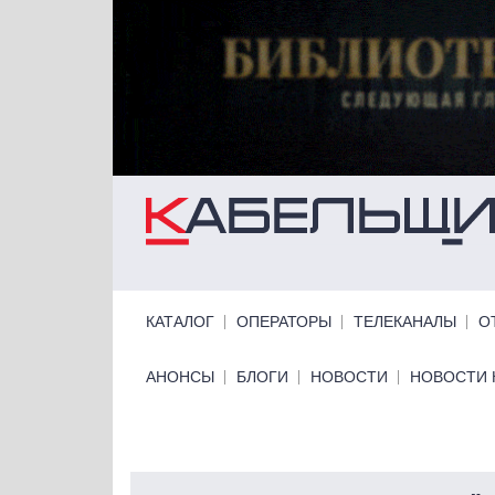
Перейти к основному содержанию
Primary links
КАТАЛОГ
ОПЕРАТОРЫ
ТЕЛЕКАНАЛЫ
О
Primary links bottom
АНОНСЫ
БЛОГИ
НОВОСТИ
НОВОСТИ 