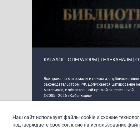
Primary links
КАТАЛОГ
ОПЕРАТОРЫ
ТЕЛЕКАНАЛЫ
О
Token Block
Все права на материалы и новости, опубликованные
законодательством РФ. Допускается цитирование без
материала, с обязательной прямой гиперссылкой.
©2005 - 2026 «Кабельщик»
Политика сайта "Кабельщик" (интернет-адреса
www.c
пользователей сети интернет
Наш сайт использует файлы cookie и схожие техноло
DrupalCoder — поддержка сайта c 2017 года
подтверждаете свое согласие на использование файло