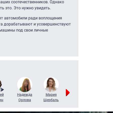
наших соотечественников. Однако
ть это. Это нужно увидеть.
оят автомобили ради воплощения
кта дорабатывают и усовершенствуют
 машины под свои личные
ей
Надежда
Мария
Алексей
Татьяна
ин
Орлова
Щербаль
Леонтьев
Воронова