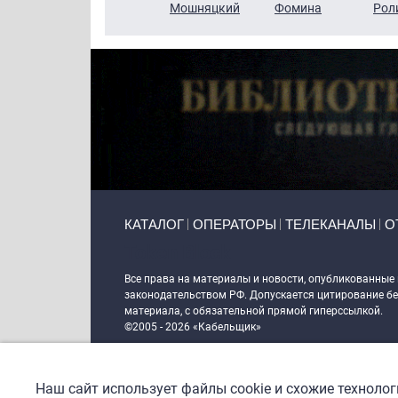
Кузин
Бритько
Мошняцкий
Фомина
Рол
Primary links
КАТАЛОГ
ОПЕРАТОРЫ
ТЕЛЕКАНАЛЫ
О
Token Block
Все права на материалы и новости, опубликованные
законодательством РФ. Допускается цитирование без
материала, с обязательной прямой гиперссылкой.
©2005 - 2026 «Кабельщик»
Политика сайта "Кабельщик" (интернет-адреса
www.c
пользователей сети интернет
Наш сайт использует файлы cookie и схожие техноло
DrupalCoder — поддержка сайта c 2017 года