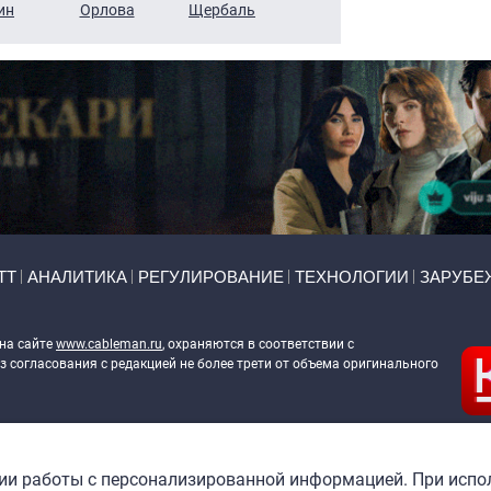
ин
Орлова
Щербаль
Леонтьев
Воронова
ТТ
АНАЛИТИКА
РЕГУЛИРОВАНИЕ
ТЕХНОЛОГИИ
ЗАРУБЕ
 на сайте
www.cableman.ru
, охраняются в соответствии с
 согласования с редакцией не более трети от объема оригинального
ableman.ru
) в отношении обработки персональных данных
гии работы с персонализированной информацией. При испо