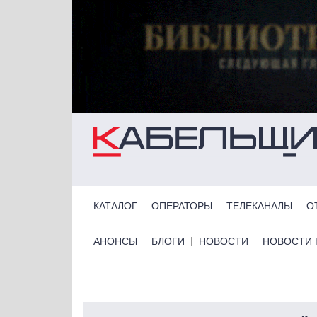
Перейти к основному содержанию
Primary links
КАТАЛОГ
ОПЕРАТОРЫ
ТЕЛЕКАНАЛЫ
О
Primary links bottom
АНОНСЫ
БЛОГИ
НОВОСТИ
НОВОСТИ 