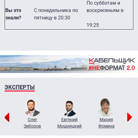
По субботам и
Вы это
С понедельника по
воскресеньям в
знали?
пятницу в 20:30
19:25
ЭКСПЕРТЫ
рий
Олег
Евгений
Мария
н
Зиборов
Мошняцкий
Фомина