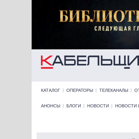
Перейти к основному содержанию
Primary links
КАТАЛОГ
ОПЕРАТОРЫ
ТЕЛЕКАНАЛЫ
О
Primary links bottom
АНОНСЫ
БЛОГИ
НОВОСТИ
НОВОСТИ 