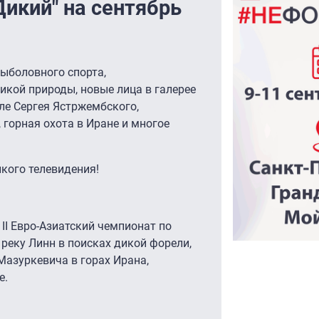
икий" на сентябрь
рыболовного спорта,
кой природы, новые лица в галерее
ле Сергея Ястржембского,
 горная охота в Иране и многое
икого телевидения!
 II Евро-Азиатский чемпионат по
 реку Линн в поисках дикой форели,
Мазуркевича в горах Ирана,
е.