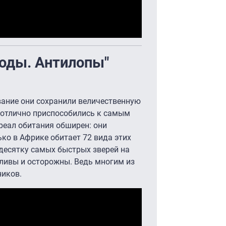
оды. Антилопы"
вание они сохранили величественную
 отлично приспособились к самым
реал обитания обширен: они
ько в Африке обитает 72 вида этих
десятку самых быстрых зверей на
гливы и осторожны. Ведь многим из
ников.