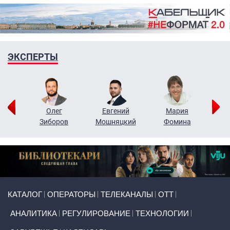
ЭКСПЕРТЫ
рий
Олег
Евгений
Мария
н
Зиборов
Мошняцкий
Фомина
Primary links
КАТАЛОГ
ОПЕРАТОРЫ
ТЕЛЕКАНАЛЫ
ОТТ
АНАЛИТИКА
РЕГУЛИРОВАНИЕ
ТЕХНОЛОГИИ