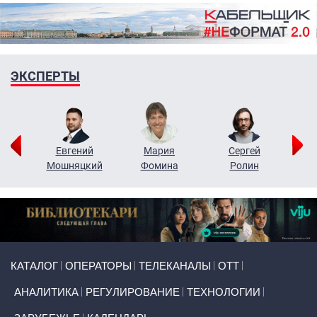
ЭКСПЕРТЫ
ор
Евгений
Мария
Сергей
Н
ко
Мошняцкий
Фомина
Ролин
Primary links
КАТАЛОГ
ОПЕРАТОРЫ
ТЕЛЕКАНАЛЫ
ОТТ
АНАЛИТИКА
РЕГУЛИРОВАНИЕ
ТЕХНОЛОГИИ