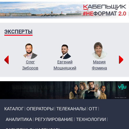
ЭКСПЕРТЫ
рий
Олег
Евгений
Мария
н
Зиборов
Мошняцкий
Фомина
Primary links
КАТАЛОГ
ОПЕРАТОРЫ
ТЕЛЕКАНАЛЫ
ОТТ
АНАЛИТИКА
РЕГУЛИРОВАНИЕ
ТЕХНОЛОГИИ