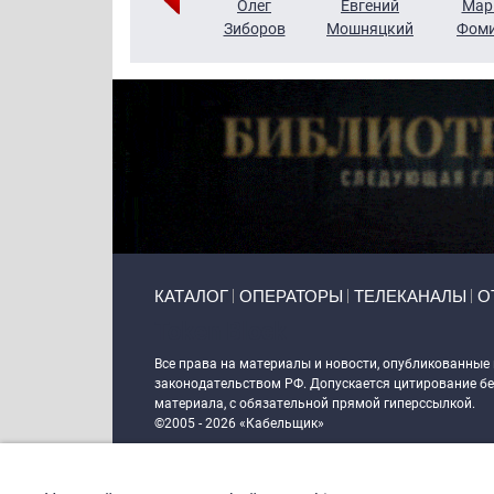
Тимур
Григорий
Олег
Евгений
Мар
Чудутов
Кузин
Зиборов
Мошняцкий
Фом
Primary links
КАТАЛОГ
ОПЕРАТОРЫ
ТЕЛЕКАНАЛЫ
О
Token Block
Все права на материалы и новости, опубликованные
законодательством РФ. Допускается цитирование без
материала, с обязательной прямой гиперссылкой.
©2005 - 2026 «Кабельщик»
Политика сайта "Кабельщик" (интернет-адреса
www.c
пользователей сети интернет