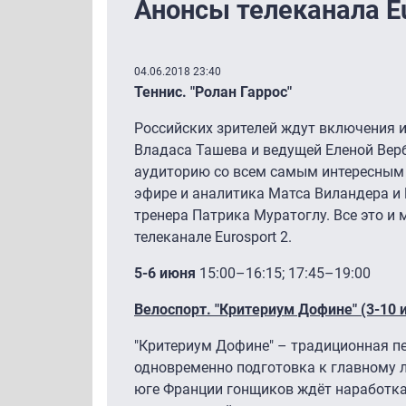
Анонсы телеканала Eu
04.06.2018 23:40
Теннис. "Ролан Гаррос"
Российских зрителей ждут включения 
Владаса Ташева и ведущей Еленой Вер
аудиторию со всем самым интересным с
эфире и аналитика Матса Виландера и 
тренера Патрика Муратоглу. Все это и 
телеканале Eurosport 2.
5-6 июня
15:00–16:15; 17:45–19:00
Велоспорт. "Критериум Дофине" (3-10 
"Критериум Дофине" – традиционная п
одновременно подготовка к главному л
юге Франции гонщиков ждёт наработка