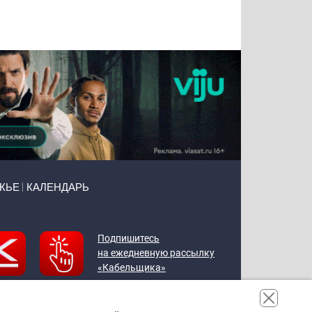
Татьяна
Тимур
Григорий
Олег
Воронова
Чудутов
Кузин
Зиборов
ЖЬЕ
КАЛЕНДАРЬ
Подпишитесь
на ежедневную рассылку
«Кабельщика»