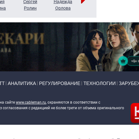
ия
Сергей
Надежда
Мария
Алексей
ина
Ролин
Орлова
Щербаль
Леонтьев
ТТ
АНАЛИТИКА
РЕГУЛИРОВАНИЕ
ТЕХНОЛОГИИ
ЗАРУБЕ
 на сайте
www.cableman.ru
, охраняются в соответствии с
 согласования с редакцией не более трети от объема оригинального
ableman.ru
) в отношении обработки персональных данных