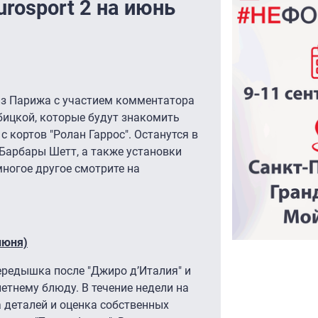
rosport 2 на июнь
из Парижа с участием комментатора
бицкой, которые будут знакомить
 кортов "Ролан Гаррос". Останутся в
Барбары Шетт, а также установки
многое другое смотрите на
июня)
ередышка после "Джиро д’Италия" и
етнему блюду. В течение недели на
 деталей и оценка собственных