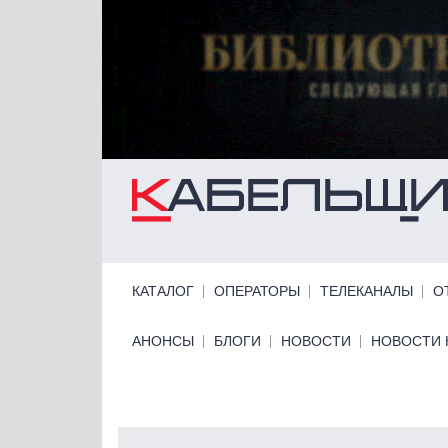
Перейти к основному содержанию
Primary links
КАТАЛОГ
ОПЕРАТОРЫ
ТЕЛЕКАНАЛЫ
О
Primary links bottom
АНОНСЫ
БЛОГИ
НОВОСТИ
НОВОСТИ 