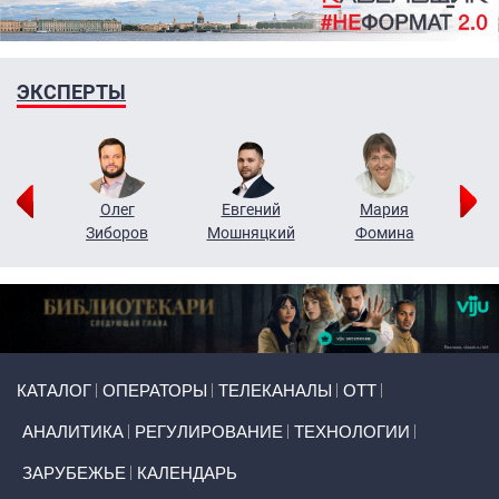
ЭКСПЕРТЫ
рий
Олег
Евгений
Мария
н
Зиборов
Мошняцкий
Фомина
Primary links
КАТАЛОГ
ОПЕРАТОРЫ
ТЕЛЕКАНАЛЫ
ОТТ
АНАЛИТИКА
РЕГУЛИРОВАНИЕ
ТЕХНОЛОГИИ
ЗАРУБЕЖЬЕ
КАЛЕНДАРЬ