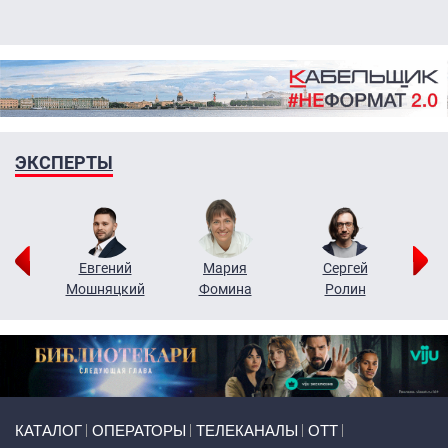
ЭКСПЕРТЫ
ор
Евгений
Мария
Сергей
Н
ко
Мошняцкий
Фомина
Ролин
Primary links
КАТАЛОГ
ОПЕРАТОРЫ
ТЕЛЕКАНАЛЫ
ОТТ