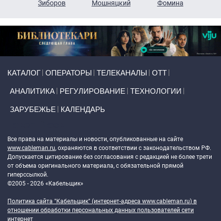
н
Зиборов
Мошняцкий
Фомина
Primary links
КАТАЛОГ
ОПЕРАТОРЫ
ТЕЛЕКАНАЛЫ
ОТТ
АНАЛИТИКА
РЕГУЛИРОВАНИЕ
ТЕХНОЛОГИИ
ЗАРУБЕЖЬЕ
КАЛЕНДАРЬ
Token Block
Все права на материалы и новости, опубликованные на сайте
www.cableman.ru
, охраняются в соответствии с законодательством РФ.
Допускается цитирование без согласования с редакцией не более трети
от объема оригинального материала, с обязательной прямой
гиперссылкой.
©2005 - 2026 «Кабельщик»
Политика сайта "Кабельщик" (интернет-адреса
www.cableman.ru
) в
отношении обработки персональных данных пользователей сети
интернет