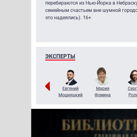
перебираются из Нью-Йорка в Небраск
семейным счастьем вне шумной городск
это надеялись). 16+
ЭКСПЕРТЫ
ригорий
Виктор
Евгений
Мария
Серг
Кузин
Бритько
Мошняцкий
Фомина
Рол