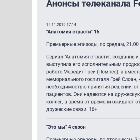
Анонсы телеканала Fo
15.11.2019 17:14
"Анатомия страсти" 16
Премьерные эпизоды, по средам, 21.00
Сериал "Анатомия страсти", созданный
выступила его исполнительным продюс
работе Мередит Грей (Помпео), а вмест
мемориального госпиталя Грей Слоан,
необходимостью принятия решений, от
пациентов. Они надеются на дружескую
коллег, а время от времени ожидают от
дружеские связи. 16+
"Это мы" 4 сезон
Премьерные эпизоды, по вторникам, 21