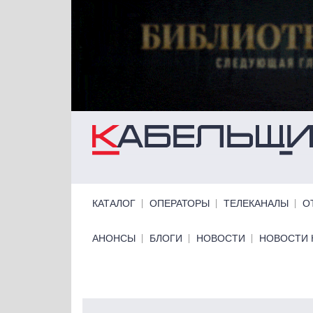
Перейти к основному содержанию
Primary links
КАТАЛОГ
ОПЕРАТОРЫ
ТЕЛЕКАНАЛЫ
О
Primary links bottom
АНОНСЫ
БЛОГИ
НОВОСТИ
НОВОСТИ 