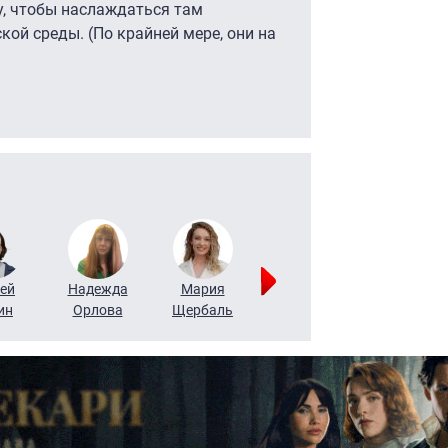
у, чтобы наслаждаться там
ой среды. (По крайней мере, они на
ей
Надежда
Мария
Алексей
Татьяна
ин
Орлова
Щербаль
Леонтьев
Воронова