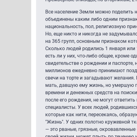
Все население Земли можно поделить н
объединены каким либо одним признак
национальность, пол, религиозную при
Но, еще никто и никогда не задумывал
на 365 групп, основным признаком кот
Сколько людей родились 1 января или 1
есть ли у них, что-либо общее, кроме о
свидетельстве о рождении и паспорте, н
миллионов ежедневно принимают позд
свечи на торте и загадывают желания.
мать, давшую ему жизнь, но умершую п
времени и денежных средств на поиски 
после его рождения, не могут ответить
специалисты. У всех людей, родившихся
которые как нити, пересекаясь, образ
"Жизнь". У одних полотно кружевной тк
— это рваные, грязные, окровавленные
своей жизни, может плыть по течению и