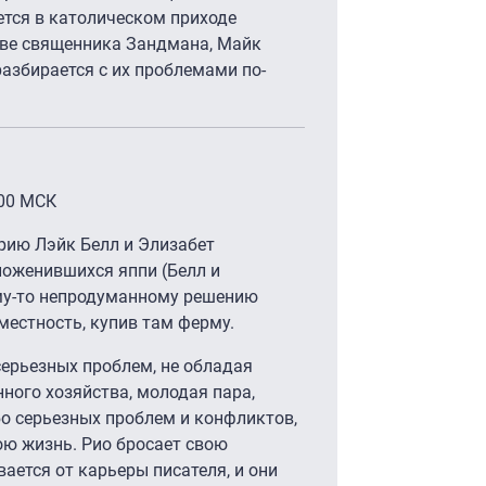
ется в католическом приходе
тве священника Зандмана, Майк
разбирается с их проблемами по-
.00 МСК
рию Лэйк Белл и Элизабет
поженившихся яппи (Белл и
му-то непродуманному решению
местность, купив там ферму.
ерьезных проблем, не обладая
ного хозяйства, молодая пара,
бо серьезных проблем и конфликтов,
ою жизнь. Рио бросает свою
ается от карьеры писателя, и они