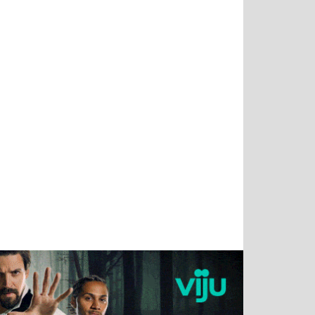
Тимур
Григорий
Виктор
Евгений
Чудутов
Кузин
Бритько
Мошняцкий