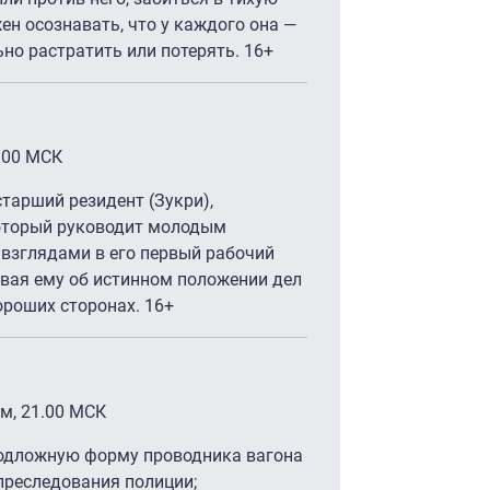
ен осознавать, что у каждого она —
но растратить или потерять. 16+
.00 МСК
старший резидент (Зукри),
оторый руководит молодым
 взглядами в его первый рабочий
ывая ему об истинном положении дел
ороших сторонах. 16+
м, 21.00 МСК
одложную форму проводника вагона
 преследования полиции;