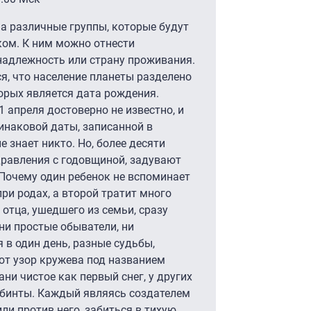
а различные группы, которые будут
ом. К ним можно отнести
надлежность или страну проживания.
ся, что население планеты разделено
орых является дата рождения.
 апреля достоверно не известно, и
динаковой даты, записанной в
е знает никто. Но, более десяти
равления с годовщиной, задувают
 Почему один ребенок не вспоминает
ри родах, а второй тратит много
отца, ушедшего из семьи, сразу
 ни простые обыватели, ни
 в один день, разные судьбы,
уют узор кружева под названием
ани чистое как первый снег, у других
 бинты. Каждый являясь создателем
ли против него, забиться в тихую