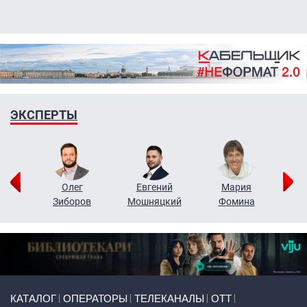
ЭКСПЕРТЫ
рий
Олег
Евгений
Мария
н
Зиборов
Мошняцкий
Фомина
Primary links
КАТАЛОГ
ОПЕРАТОРЫ
ТЕЛЕКАНАЛЫ
ОТТ