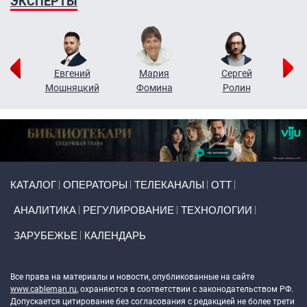
ЭКСПЕРТЫ
ор
Евгений
Мария
Сергей
Н
ко
Мошняцкий
Фомина
Ролин
Primary links
КАТАЛОГ
ОПЕРАТОРЫ
ТЕЛЕКАНАЛЫ
ОТТ
АНАЛИТИКА
РЕГУЛИРОВАНИЕ
ТЕХНОЛОГИИ
ЗАРУБЕЖЬЕ
КАЛЕНДАРЬ
Token Block
Все права на материалы и новости, опубликованные на сайте
www.cableman.ru
, охраняются в соответствии с законодательством РФ.
Допускается цитирование без согласования с редакцией не более трети