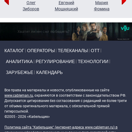
рий
Олег
Евгений
Мария
н
Зиборов
Мошняцкий
Фомина
Primary links
КАТАЛОГ
ОПЕРАТОРЫ
ТЕЛЕКАНАЛЫ
ОТТ
АНАЛИТИКА
РЕГУЛИРОВАНИЕ
ТЕХНОЛОГИИ
ЗАРУБЕЖЬЕ
КАЛЕНДАРЬ
Token Block
Все права на материалы и новости, опубликованные на сайте
www.cableman.ru
, охраняются в соответствии с законодательством РФ.
Допускается цитирование без согласования с редакцией не более трети
от объема оригинального материала, с обязательной прямой
гиперссылкой.
©2005 - 2026 «Кабельщик»
Политика сайта "Кабельщик" (интернет-адреса
www.cableman.ru
) в