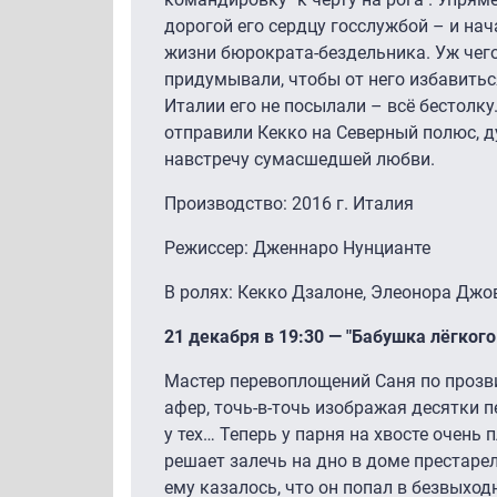
дорогой его сердцу госслужбой – и на
жизни бюрократа-бездельника. Уж чег
придумывали, чтобы от него избавитьс
Италии его не посылали – всё бестолку
отправили Кекко на Северный полюс, д
навстречу сумасшедшей любви.
Производство: 2016 г. Италия
Режиссер: Дженнаро Нунцианте
В ролях: Кекко Дзалоне, Элеонора Джо
21 декабря в 19:30 — "Бабушка лёгког
Мастер перевоплощений Саня по прозв
афер, точь-в-точь изображая десятки п
у тех… Теперь у парня на хвосте очень
решает залечь на дно в доме престарел
ему казалось, что он попал в безвыхо