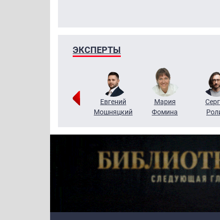
ЭКСПЕРТЫ
ригорий
Виктор
Евгений
Мария
Серг
Кузин
Бритько
Мошняцкий
Фомина
Рол