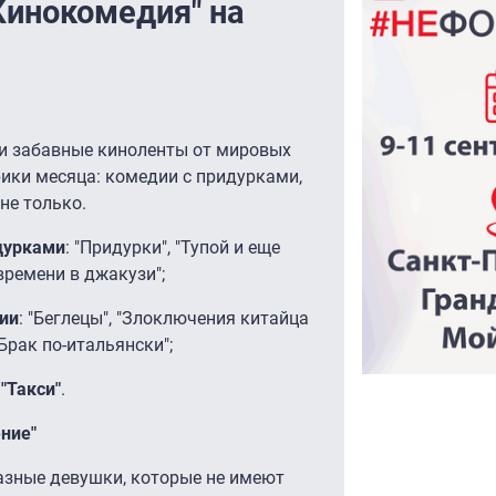
Кинокомедия" на
 и забавные киноленты от мировых
рики месяца: комедии с придурками,
не только.
дурками
: "Придурки", "Тупой и еще
времени в джакузи";
ии
: "Беглецы", "Злоключения китайца
"Брак по-итальянски";
"Такси"
.
ение"
азные девушки, которые не имеют