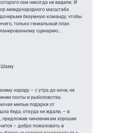
 которого они никогда не видели. И
 Вор международного масштаба
с дочерьми безумную команду, чтобы
ичего, только гениальный план
запланированному сценарию…
ь Шаму
оему народу – с утра до ночи, не
ении охоты и рыболовства.
ключая милые подарки от
ишла беда, откуда не ждали, – в
, предложив чиновникам хорошее
тачится – добро пожаловать в
ец Кекко не захотел расставаться с