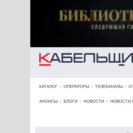
Перейти к основному содержанию
Primary links
КАТАЛОГ
ОПЕРАТОРЫ
ТЕЛЕКАНАЛЫ
О
Primary links bottom
АНОНСЫ
БЛОГИ
НОВОСТИ
НОВОСТИ 