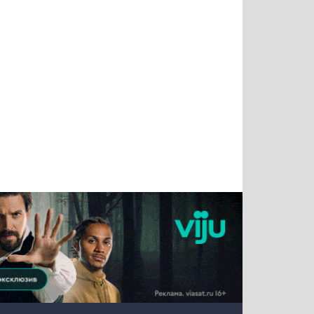
Тимур
Григорий
Виктор
Евгений
Чудутов
Кузин
Бритько
Мошняцкий