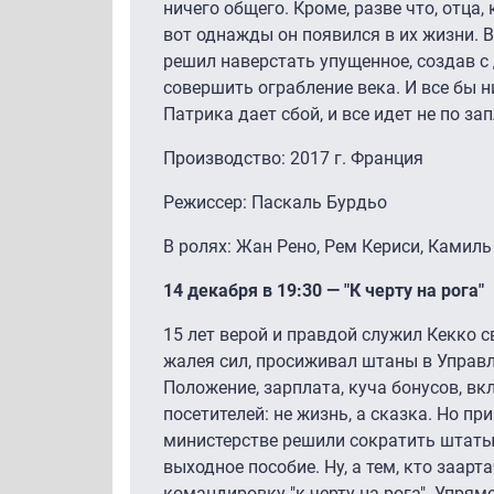
ничего общего. Кроме, разве что, отца,
вот однажды он появился в их жизни.
решил наверстать упущенное, создав 
совершить ограбление века. И все бы н
Патрика дает сбой, и все идет не по 
Производство: 2017 г. Франция
Режиссер: Паскаль Бурдьо
В ролях: Жан Рено, Рем Кериси, Камил
14 декабря в 19:30 — "К черту на рога"
15 лет верой и правдой служил Кекко св
жалея сил, просиживал штаны в Управл
Положение, зарплата, куча бонусов, в
посетителей: не жизнь, а сказка. Но пр
министерстве решили сократить штаты
выходное пособие. Ну, а тем, кто заар
командировку "к черту на рога". Упрям