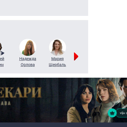
ей
Надежда
Мария
Алексей
Татьяна
ин
Орлова
Щербаль
Леонтьев
Воронова