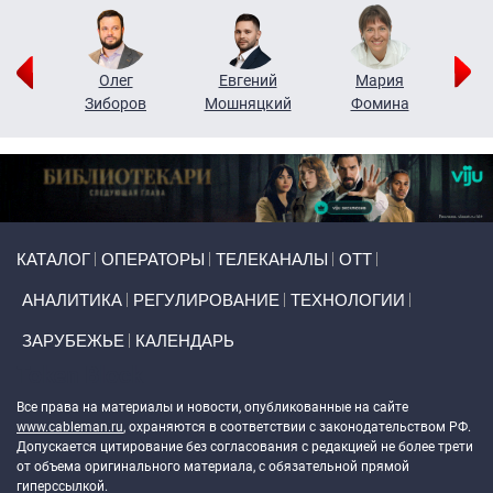
рий
Олег
Евгений
Мария
н
Зиборов
Мошняцкий
Фомина
Primary links
КАТАЛОГ
ОПЕРАТОРЫ
ТЕЛЕКАНАЛЫ
ОТТ
АНАЛИТИКА
РЕГУЛИРОВАНИЕ
ТЕХНОЛОГИИ
ЗАРУБЕЖЬЕ
КАЛЕНДАРЬ
Token Block
Все права на материалы и новости, опубликованные на сайте
www.cableman.ru
, охраняются в соответствии с законодательством РФ.
Допускается цитирование без согласования с редакцией не более трети
от объема оригинального материала, с обязательной прямой
гиперссылкой.